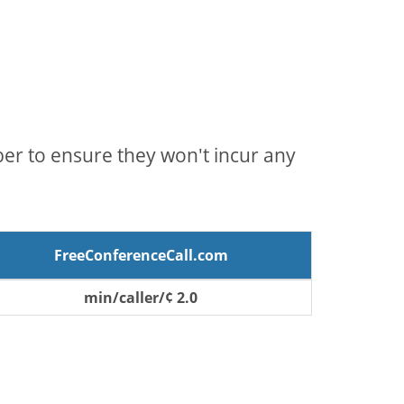
mber to ensure they won't incur any
FreeConferenceCall.com
2.0 ¢/min/caller