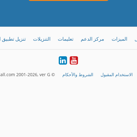
ل
الميزات
مركز الدعم
تعليمات
التنزيلات
تنزيل تطبيق 
LinkedIn
Youtube
الاستخدام المقبول
الشروط والأحكام
© FreeConferenceCall.com 2001-2026, ver G