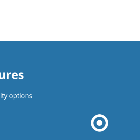
ures
ity options