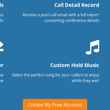
ds
Call Detail Record
to
Receive a post-call email with a full report
s.
containing conference details.
er
Custom Hold Music
ree
Select the perfect song for your callers to enjoy
e.
while they wait.
Create My Free Account