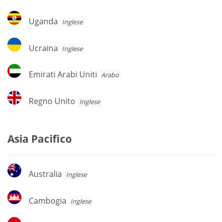
Uganda
Uganda
Inglese
Ucraina
Ucraina
Inglese
Emirati
Emirati Arabi Uniti
Arabo
Arabi
Uniti
Regno
Regno Unito
Inglese
Unito
Asia Pacifico
Australia
Australia
Inglese
Cambogia
Cambogia
Inglese
Indonesia