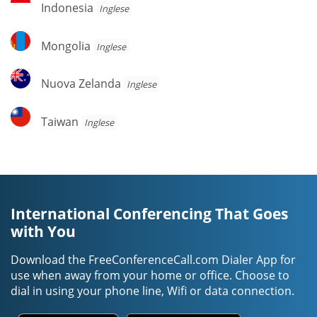
Indonesia
Inglese
Mongolia
Mongolia
Inglese
Nuova
Nuova Zelanda
Inglese
Zelanda
Taiwan
Taiwan
Inglese
International Conferencing That Goes
with You
Download the FreeConferenceCall.com Dialer App for
use when away from your home or office. Choose to
dial in using your phone line, Wifi or data connection.