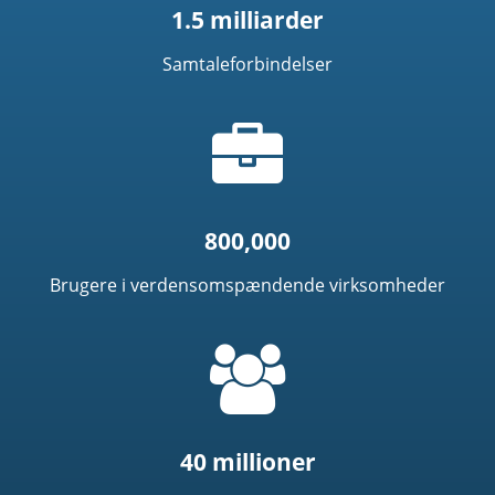
1.5 milliarder
Samtaleforbindelser
Taske
ikon
800,000
Brugere i verdensomspændende virksomheder
=
t('common.people_icon')
40 millioner