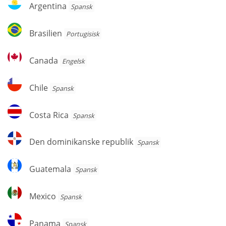
Argentina
Argentina
Spansk
Brasilien
Brasilien
Portugisisk
Canada
Canada
Engelsk
Chile
Chile
Spansk
Costa
Costa Rica
Spansk
Rica
Den
Den dominikanske republik
Spansk
dominikanske
republik
Guatemala
Guatemala
Spansk
Mexico
Mexico
Spansk
Panama
Panama
Spansk