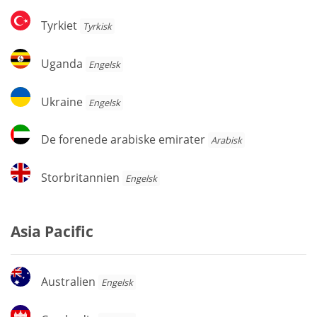
Tyrkiet
Tyrkiet
Tyrkisk
Uganda
Uganda
Engelsk
Ukraine
Ukraine
Engelsk
De
De forenede arabiske emirater
Arabisk
forenede
arabiske
Storbritannien
Storbritannien
Engelsk
emirater
Asia Pacific
Australien
Australien
Engelsk
Cambodja