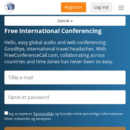
Registrer
Log ind
Slå
nav
Dansk
til/f
Free International Conferencing
Hello, easy global audio and web conferencing.
Goodbye, international travel headaches. ​​​​​​​With
FreeConferenceCall.com, collaborating across
countries and time zones has never been so easy.
Jeg accepterer
Servicevilkår
og hvordan mine personlige informationer
bliver indsamlet og beskyttet.