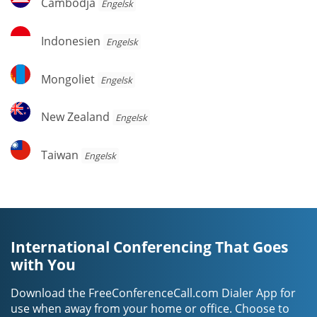
Cambodja
Engelsk
Indonesien
Indonesien
Engelsk
Mongoliet
Mongoliet
Engelsk
New
New Zealand
Engelsk
Zealand
Taiwan
Taiwan
Engelsk
International Conferencing That Goes
with You
Download the FreeConferenceCall.com Dialer App for
use when away from your home or office. Choose to