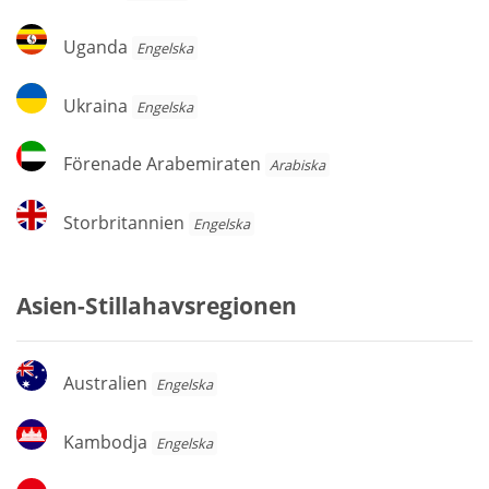
Uganda
Uganda
Engelska
Ukraina
Ukraina
Engelska
Förenade
Förenade Arabemiraten
Arabiska
Arabemiraten
Storbritannien
Storbritannien
Engelska
Asien-Stillahavsregionen
Australien
Australien
Engelska
Kambodja
Kambodja
Engelska
Indonesien