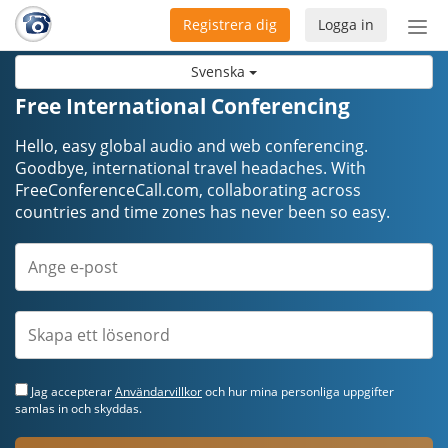
Registrera dig
Logga in
Öpp
men
Svenska
Free International Conferencing
Hello, easy global audio and web conferencing.
Goodbye, international travel headaches. ​​​​​​​With
FreeConferenceCall.com, collaborating across
countries and time zones has never been so easy.
Jag accepterar
Användarvillkor
och hur mina personliga uppgifter
samlas in och skyddas.