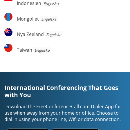
Indonesien
Engelska
Mongoliet
Mongoliet
Engelska
Nya
Nya Zeeland
Engelska
Zeeland
Taiwan
Taiwan
Engelska
International Conferencing That Goes
with You
Download the FreeConferenceCall.com Dialer App for
use when away from your home or office. Choose to
dial in using your phone line, Wifi or data connection.