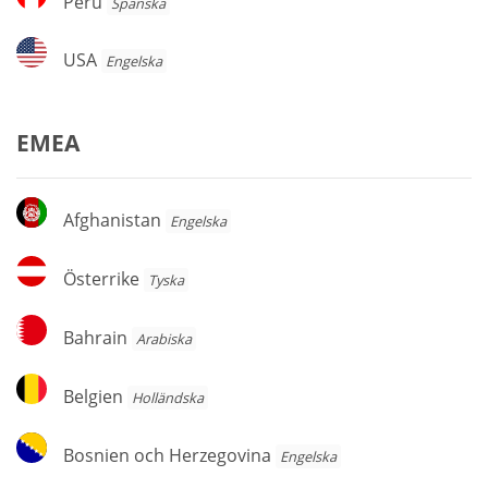
Peru
Spanska
USA
USA
Engelska
EMEA
Afghanistan
Afghanistan
Engelska
Österrike
Österrike
Tyska
Bahrain
Bahrain
Arabiska
Belgien
Belgien
Holländska
Bosnien
Bosnien och Herzegovina
Engelska
och