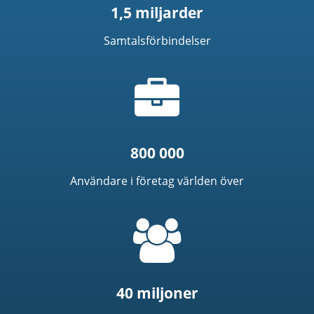
1,5 miljarder
Samtalsförbindelser
Portfölj-
ikon
800 000
Användare i företag världen över
=
t('common.people_icon')
40 miljoner