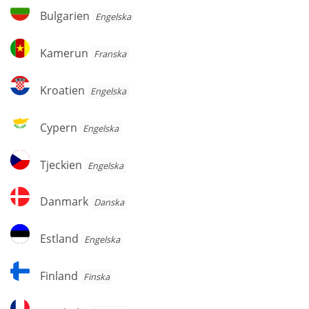
Herzegovina
Bulgarien
Bulgarien
Engelska
Kamerun
Kamerun
Franska
Kroatien
Kroatien
Engelska
Cypern
Cypern
Engelska
Tjeckien
Tjeckien
Engelska
Danmark
Danmark
Danska
Estland
Estland
Engelska
Finland
Finland
Finska
Frankrike