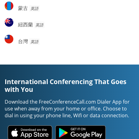
蒙
蒙古
英語
古
紐
紐西蘭
英語
西
蘭
台
台灣
英語
灣
International Conferencing That Goes
with You
Download the FreeConferenceCall.com Dialer App for
use when away from your home or office. Choose to
dial in using your phone line, Wifi or data connection.