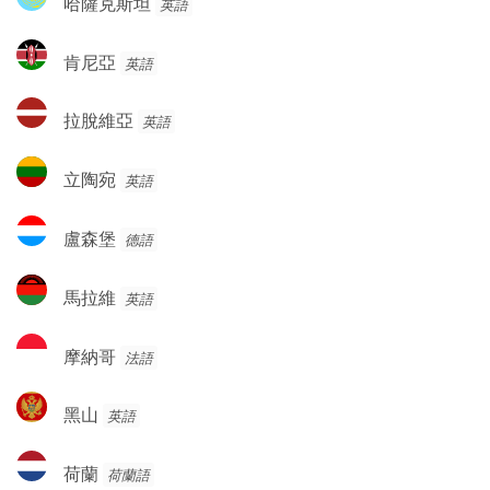
哈薩克斯坦
英語
薩
克
肯
肯尼亞
英語
斯
尼
坦
亞
拉
拉脫維亞
英語
脫
維
立
立陶宛
英語
亞
陶
宛
盧
盧森堡
德語
森
堡
馬
馬拉維
英語
拉
維
摩
摩納哥
法語
納
哥
黑
黑山
英語
山
荷
荷蘭
荷蘭語
蘭