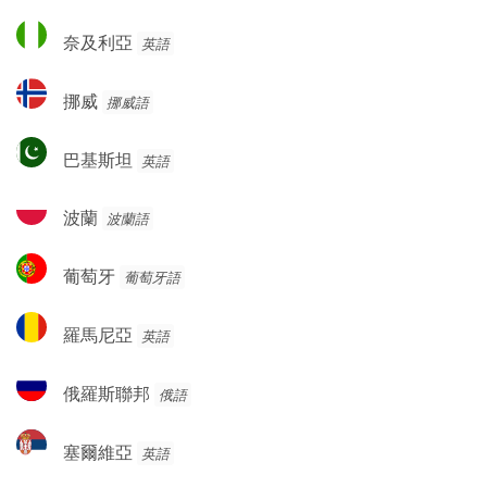
奈
奈及利亞
英語
及
利
挪
挪威
挪威語
亞
威
巴
巴基斯坦
英語
基
斯
波
波蘭
波蘭語
坦
蘭
葡
葡萄牙
葡萄牙語
萄
牙
羅
羅馬尼亞
英語
馬
尼
俄
俄羅斯聯邦
俄語
亞
羅
斯
塞
塞爾維亞
英語
聯
爾
邦