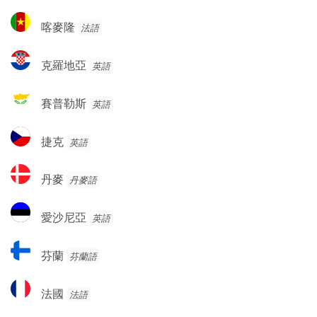
與
利
喀
赫
喀麥隆
法語
亞
麥
塞
隆
哥
克
克羅地亞
英語
維
羅
納
地
賽
賽普勒斯
英語
亞
普
勒
捷
捷克
英語
斯
克
丹
丹麥
丹麥語
麥
愛
愛沙尼亞
英語
沙
尼
芬
芬蘭
芬蘭語
亞
蘭
法
法國
法語
國