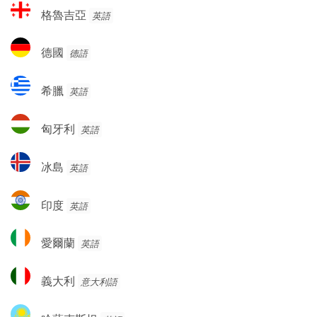
格
格魯吉亞
英語
魯
吉
德
德國
德語
亞
國
希
希臘
英語
臘
匈
匈牙利
英語
牙
利
冰
冰島
英語
島
印
印度
英語
度
愛
愛爾蘭
英語
爾
蘭
義
義大利
意大利語
大
利
哈