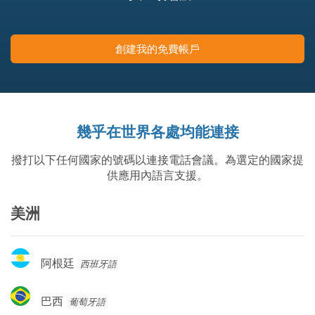
創建我的免費帳戶
幾乎在世界各處均能連接
撥打以下任何國家的號碼以連接電話會議。為選定的國家提
供應用內語言支援。
美洲
阿
阿根廷
西班牙語
根
廷
巴
巴西
葡萄牙語
西