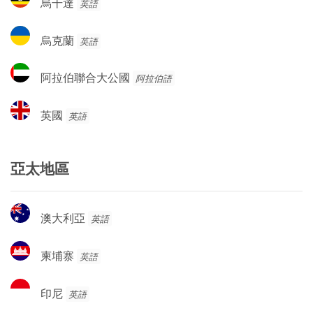
烏干達
英語
干
達
烏
烏克蘭
英語
克
蘭
阿
阿拉伯聯合大公國
阿拉伯語
拉
伯
英
英國
英語
聯
國
合
大
亞太地區
公
國
澳
澳大利亞
英語
大
利
柬
柬埔寨
英語
亞
埔
寨
印
印尼
英語
尼