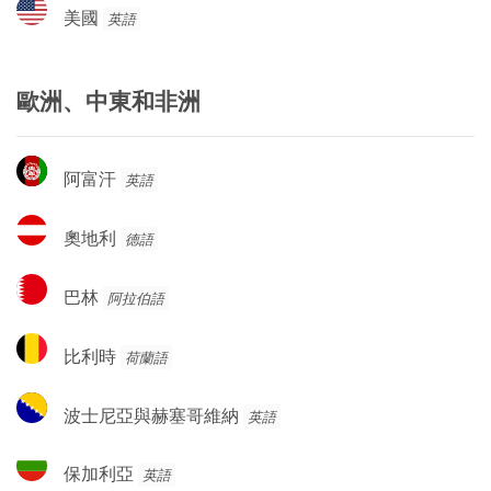
美
美國
英語
國
歐洲、中東和非洲
阿
阿富汗
英語
富
汗
奧
奧地利
德語
地
利
巴
巴林
阿拉伯語
林
比
比利時
荷蘭語
利
時
波
波士尼亞與赫塞哥維納
英語
士
尼
保
保加利亞
英語
亞
加