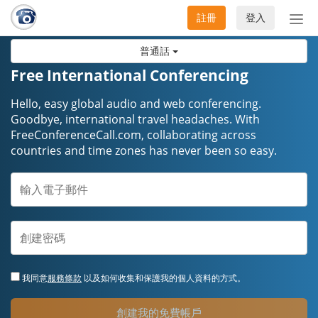
註冊
登入
切
換
普通話
導
航
Free International Conferencing
Hello, easy global audio and web conferencing.
Goodbye, international travel headaches. ​​​​​​​With
FreeConferenceCall.com, collaborating across
countries and time zones has never been so easy.
我同意
服務條款
以及如何收集和保護我的個人資料的方式。
創建我的免費帳戶