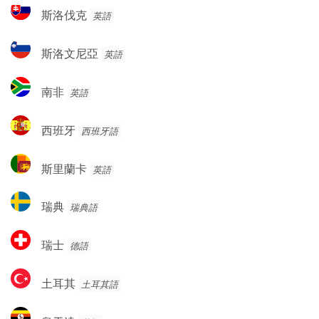
維
斯
斯洛伐克
英語
亞
洛
伐
斯
斯洛文尼亞
英語
克
洛
文
南
南非
英語
尼
非
亞
西
西班牙
西班牙語
班
牙
斯
斯里蘭卡
英語
里
蘭
瑞
瑞典
瑞典語
卡
典
瑞
瑞士
德語
士
土
土耳其
土耳其語
耳
其
烏