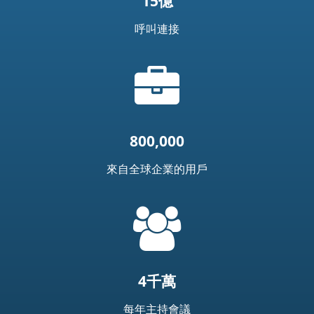
15億
呼叫連接
公
文
包
圖
示
800,000
來自全球企業的用戶
=
t('common.people_icon')
4千萬
每年主持會議