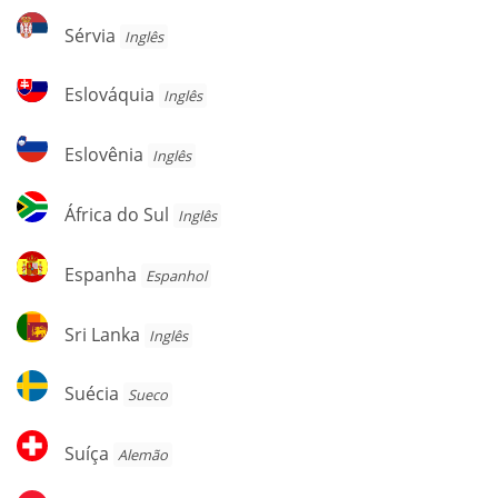
Sérvia
Sérvia
Inglês
Eslováquia
Eslováquia
Inglês
Eslovênia
Eslovênia
Inglês
África
África do Sul
Inglês
do
Sul
Espanha
Espanha
Espanhol
Sri
Sri Lanka
Inglês
Lanka
Suécia
Suécia
Sueco
Suíça
Suíça
Alemão