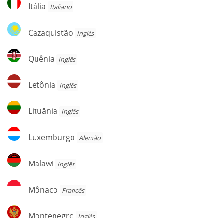
Itália
Itália
Italiano
Cazaquistão
Cazaquistão
Inglês
Quênia
Quênia
Inglês
Letônia
Letônia
Inglês
Lituânia
Lituânia
Inglês
Luxemburgo
Luxemburgo
Alemão
Malawi
Malawi
Inglês
Mônaco
Mônaco
Francês
Montenegro
Montenegro
Inglês