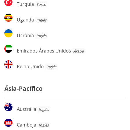
Turquia
Turquia
Turco
Uganda
Uganda
Inglês
Ucrânia
Ucrânia
Inglês
Emirados
Emirados Árabes Unidos
Árabe
Árabes
Unidos
Reino
Reino Unido
Inglês
Unido
Ásia-Pacífico
Austrália
Austrália
Inglês
Camboja
Camboja
Inglês