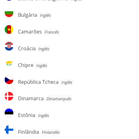
e
Herzegovina
Bulgária
Bulgária
Inglês
Camarões
Camarões
Francês
Croácia
Croácia
Inglês
Chipre
Chipre
Inglês
República
República Tcheca
Inglês
Tcheca
Dinamarca
Dinamarca
Dinamarquês
Estônia
Estônia
Inglês
Finlândia
Finlândia
Finlandês