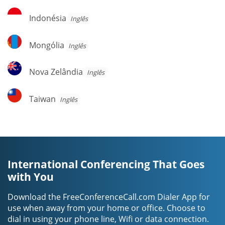
Indonésia
Indonésia
Inglês
Mongólia
Mongólia
Inglês
Nova
Nova Zelândia
Inglês
Zelândia
Taiwan
Taiwan
Inglês
International Conferencing That Goes
with You
Download the FreeConferenceCall.com Dialer App for
use when away from your home or office. Choose to
dial in using your phone line, Wifi or data connection.