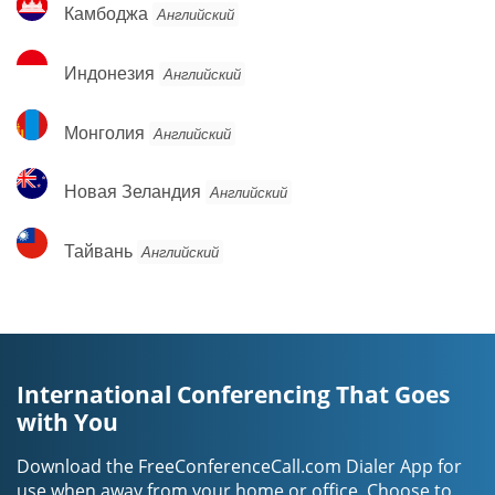
Камбоджа
Камбоджа
Английский
Индонезия
Индонезия
Английский
Монголия
Монголия
Английский
Новая
Новая Зеландия
Английский
Зеландия
Тайвань
Тайвань
Английский
International Conferencing That Goes
with You
Download the FreeConferenceCall.com Dialer App for
use when away from your home or office. Choose to