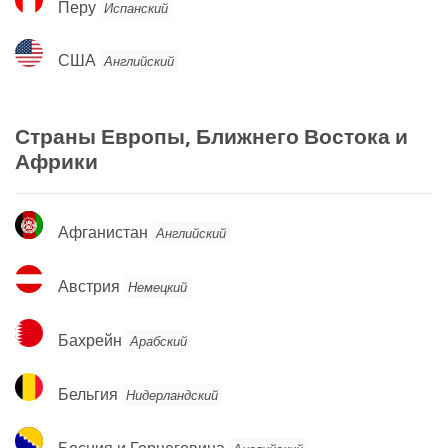
Перу
Испанский
США
США
Английский
Страны Европы, Ближнего Востока и
Африки
Афганистан
Афганистан
Английский
Австрия
Австрия
Немецкий
Бахрейн
Бахрейн
Арабский
Бельгия
Бельгия
Нидерландский
Босния
Босния и Герцеговина