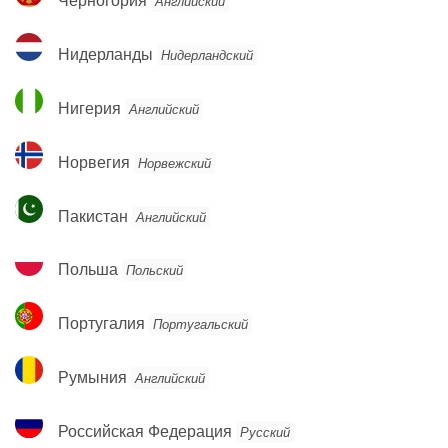
Черногория
Английский
Нидерланды
Нидерланды
Нидерландский
Нигерия
Нигерия
Английский
Норвегия
Норвегия
Норвежский
Пакистан
Пакистан
Английский
Польша
Польша
Польский
Португалия
Португалия
Португальский
Румыния
Румыния
Английский
Российская
Российская Федерация
Русский
Федерация