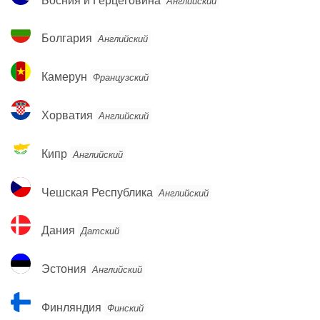
Английский
и
Герцеговина
Болгария
Болгария
Английский
Камерун
Камерун
Французский
Хорватия
Хорватия
Английский
Кипр
Кипр
Английский
Чешская
Чешская Республика
Английский
Республика
Дания
Дания
Датский
Эстония
Эстония
Английский
Финляндия
Финляндия
Финский