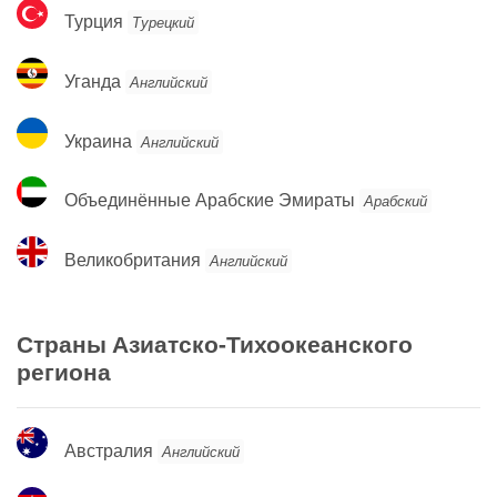
Турция
Турция
Турецкий
Уганда
Уганда
Английский
Украина
Украина
Английский
Объединённые
Объединённые Арабские Эмираты
Арабский
Арабские
Эмираты
Великобритания
Великобритания
Английский
Страны Азиатско-Тихоокеанского
региона
Австралия
Австралия
Английский