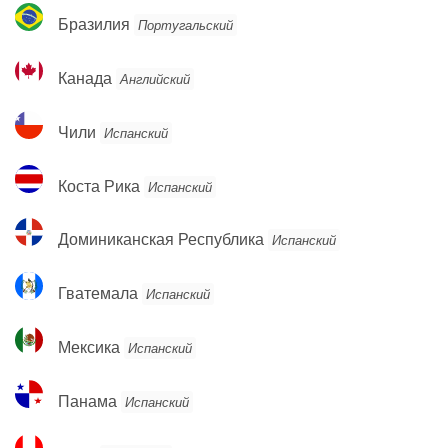
Бразилия
Бразилия
Португальский
Канада
Канада
Английский
Чили
Чили
Испанский
Коста
Коста Рика
Испанский
Рика
Доминиканская
Доминиканская Республика
Испанский
Республика
Гватемала
Гватемала
Испанский
Мексика
Мексика
Испанский
Панама
Панама
Испанский
Перу