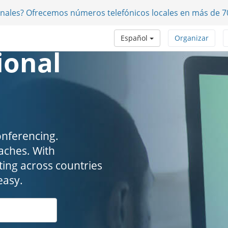
onales? Ofrecemos números telefónicos locales en más de 7
Español
Organizar
ional
onferencing.
. ​​​​​​​With
ing across countries
easy.