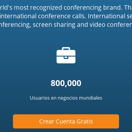
rld's most recognized conferencing brand. Th
or international conference calls. International 
onferencing, screen sharing and video conferenc
Icono
icon')
de
portafolio
800,000
Usuarios en negocios mundiales
Crear Cuenta Gratis