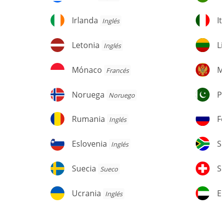
Irlanda
It
Irlanda
I
Inglés
Letonia
Li
Letonia
L
Inglés
Mónaco
M
Mónaco
M
Francés
Noruega
Pa
Noruega
P
Noruego
Rumania
F
Rumania
F
Inglés
R
Eslovenia
Su
Eslovenia
S
Inglés
Suecia
Su
Suecia
S
Sueco
Ucrania
E
Ucrania
E
Inglés
Á
U