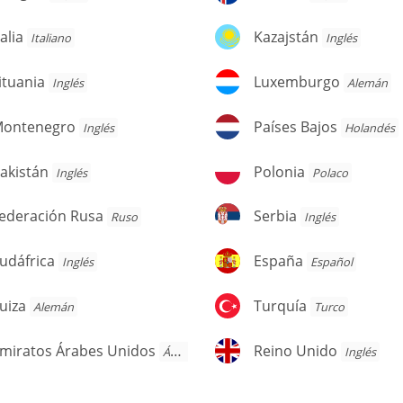
alia
Kazajstán
talia
Kazajstán
Italiano
Inglés
tuania
Luxemburgo
ituania
Luxemburgo
Inglés
Alemán
ontenegro
Países
ontenegro
Países Bajos
Inglés
Holandés
Bajos
kistán
Polonia
akistán
Polonia
Inglés
Polaco
ederación
Serbia
ederación Rusa
Serbia
Ruso
Inglés
usa
dáfrica
España
udáfrica
España
Inglés
Español
iza
Turquía
uiza
Turquía
Alemán
Turco
miratos
Reino
miratos Árabes Unidos
Reino Unido
Árabe
Inglés
rabes
Unido
nidos