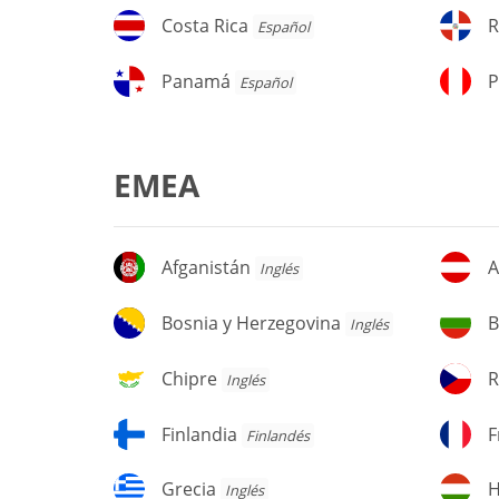
Costa
Re
Costa Rica
R
Español
Rica
D
Panamá
P
Panamá
P
Español
EMEA
Afganistán
Au
Afganistán
A
Inglés
Bosnia
Bu
Bosnia y Herzegovina
B
Inglés
y
Herzegovina
Chipre
Re
Chipre
R
Inglés
C
Finlandia
Fr
Finlandia
F
Finlandés
Grecia
H
Grecia
H
Inglés