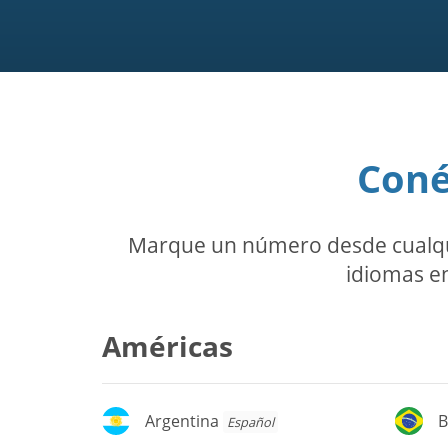
Coné
Marque un número desde cualquie
idiomas en
Américas
Argentina
Br
Argentina
B
Español