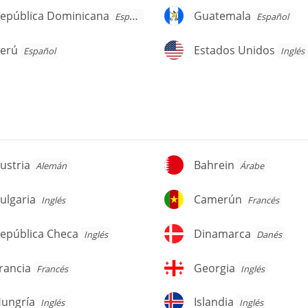
pública
Guatemala
epública Dominicana
Guatemala
Español
Español
ominicana
erú
Estados
erú
Estados Unidos
Español
Inglés
Unidos
stria
Bahrein
ustria
Bahrein
Alemán
Árabe
lgaria
Camerún
ulgaria
Camerún
Inglés
Francés
pública
Dinamarca
epública Checa
Dinamarca
Inglés
Danés
heca
ancia
Georgia
rancia
Georgia
Francés
Inglés
ungría
Islandia
ungría
Islandia
Inglés
Inglés