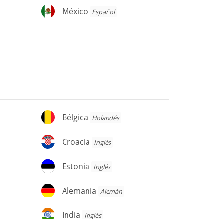
México
México
Español
Bélgica
Bélgica
Holandés
Croacia
Croacia
Inglés
Estonia
Estonia
Inglés
Alemania
Alemania
Alemán
India
India
Inglés