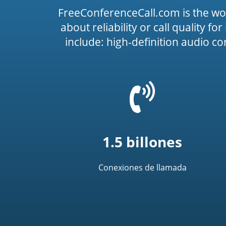
FreeConferenceCall.com is the wo
about reliability or call quality f
include: high-definition audio c
=
t('common.phone_
1.5 billones
Conexiones de llamada