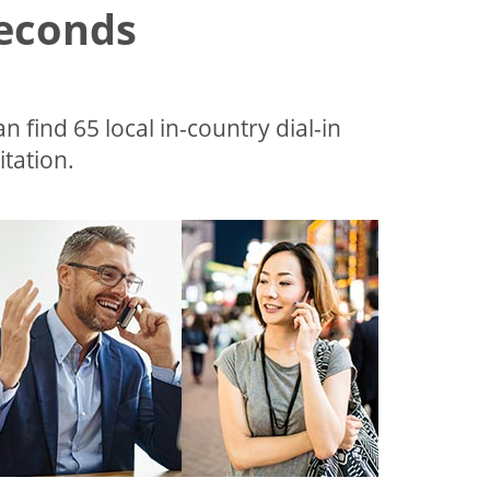
Seconds
an find 65 local in-country dial-in
tation.