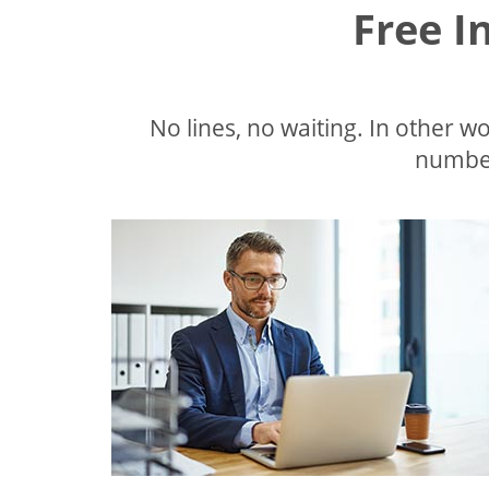
Free I
No lines, no waiting. In other wor
number