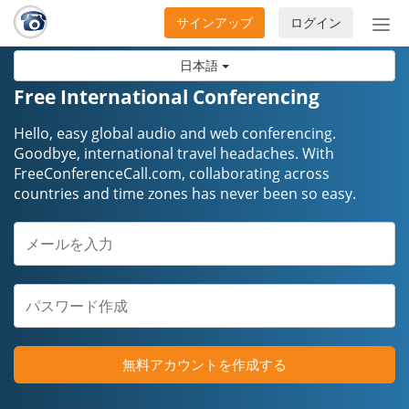
サインアップ
ログイン
ナ
ビ
日本語
ゲ
ー
Free International Conferencing
シ
ョ
Hello, easy global audio and web conferencing.
ン
Goodbye, international travel headaches. ​​​​​​​With
FreeConferenceCall.com, collaborating across
の
countries and time zones has never been so easy.
開
閉
無料アカウントを作成する