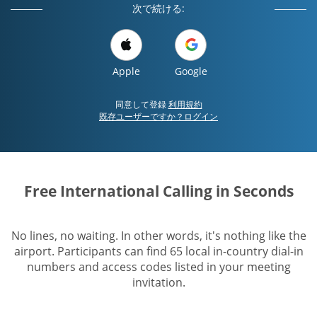
次で続ける:
Apple
Google
同意して登録
利用規約
既存ユーザーですか？ログイン
Free International Calling in Seconds
No lines, no waiting. In other words, it's nothing like the
airport. Participants can find 65 local in-country dial-in
numbers and access codes listed in your meeting
invitation.