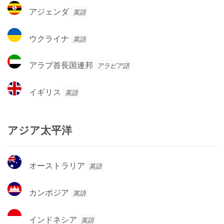
コ
ア
アジェンダ
英語
ジ
ェ
ウ
ウクライナ
英語
ン
ク
ダ
ラ
ア
アラブ首長国連邦
アラビア語
イ
ラ
ナ
ブ
イ
イギリス
英語
首
ギ
長
リ
国
ス
アジア太平洋
連
邦
オ
オーストラリア
英語
ー
ス
カ
カンボジア
英語
ト
ン
ラ
ボ
イ
リ
インドネシア
英語
ジ