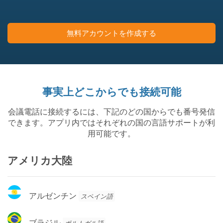
無料アカウントを作成する
事実上どこからでも接続可能
会議電話に接続するには、下記のどの国からでも番号発信
できます。アプリ内ではそれぞれの国の言語サポートが利
用可能です。
アメリカ大陸
ア
アルゼンチン
スペイン語
ル
ゼ
ブ
ブラジル