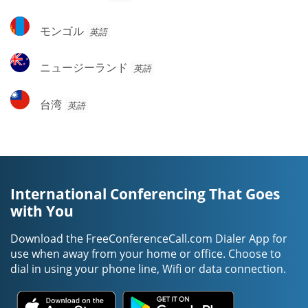
ン
ア
ア
ド
モ
モンゴル
英語
ネ
ン
シ
ゴ
ニ
ア
ニュージーランド
英語
ル
ュ
ー
台
台湾
英語
ジ
湾
ー
ラ
ン
ド
International Conferencing That Goes
with You
Download the FreeConferenceCall.com Dialer App for
use when away from your home or office. Choose to
dial in using your phone line, Wifi or data connection.