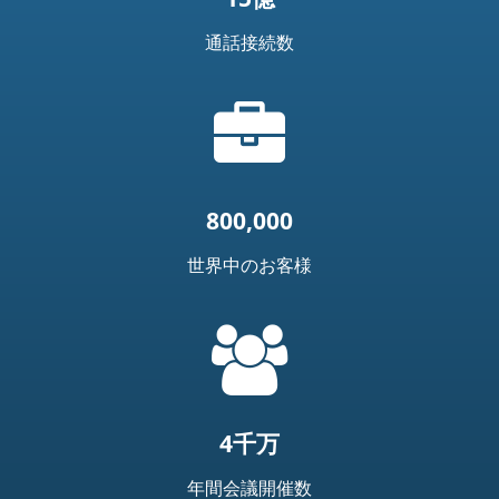
通話接続数
ブ
リ
ー
フ
ケ
800,000
ー
ス
世界中のお客様
ア
イ
=
コ
t('common.people_icon')
ン
4千万
年間会議開催数