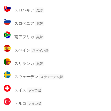
邦
ビ
ス
スロバキア
英語
ア
ロ
バ
ス
スロベニア
英語
キ
ロ
ア
ベ
南
南アフリカ
英語
ニ
ア
ア
フ
ス
スペイン
スペイン語
リ
ペ
カ
イ
ス
スリランカ
英語
ン
リ
ラ
ス
スウェーデン
スウェーデン語
ン
ウ
カ
ェ
ス
スイス
ドイツ語
ー
イ
デ
ス
ト
ン
トルコ
トルコ語
ル