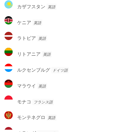
リ
カ
ド
カザフスタン
英語
ア
ザ
フ
ケ
ケニア
英語
ス
ニ
タ
ア
ラ
ン
ラトビア
英語
ト
ビ
リ
リトアニア
英語
ア
ト
ア
ル
ルクセンブルグ
ドイツ語
ニ
ク
ア
セ
マ
マラウイ
英語
ン
ラ
ブ
ウ
モ
ル
モナコ
フランス語
イ
ナ
グ
コ
モ
モンテネグロ
英語
ン
テ
オ