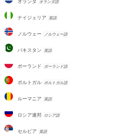
オランダ
オランダ語
ネ
ラ
グ
ン
ナ
ロ
ナイジェリア
英語
ダ
イ
ジ
ノ
ノルウェー
ノルウェー語
ェ
ル
リ
ウ
パ
ア
パキスタン
英語
ェ
キ
ー
ス
ポ
ポーランド
ポーランド語
タ
ー
ン
ラ
ポ
ポルトガル
ポルトガル語
ン
ル
ド
ト
ル
ルーマニア
英語
ガ
ー
ル
マ
ロ
ロシア連邦
ロシア語
ニ
シ
ア
ア
セ
セルビア
英語
連
ル