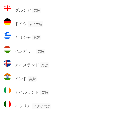
ン
ン
グ
ド
グルジア
英語
ス
ル
ジ
ド
ドイツ
ドイツ語
ア
イ
ツ
ギ
ギリシャ
英語
リ
シ
ハ
ハンガリー
英語
ャ
ン
ガ
ア
アイスランド
英語
リ
イ
ー
ス
イ
インド
英語
ラ
ン
ン
ド
ア
ド
アイルランド
英語
イ
ル
イ
イタリア
イタリア語
ラ
タ
ン