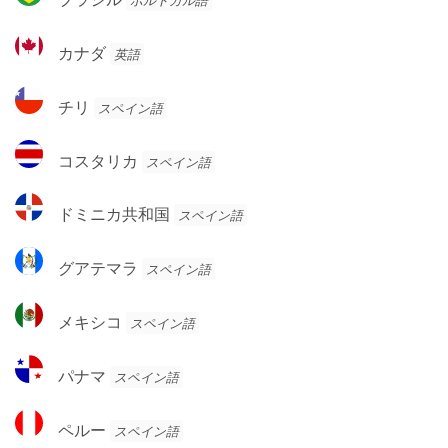
ポルトガル語
ン
ラ
チ
ジ
カ
ン
カナダ
英語
ル
ナ
ダ
チ
チリ
スペイン語
リ
コ
コスタリカ
スペイン語
ス
タ
ド
ドミニカ共和国
スペイン語
リ
ミ
カ
ニ
グ
グアテマラ
スペイン語
カ
ア
共
テ
メ
和
メキシコ
スペイン語
マ
キ
国
ラ
シ
パ
パナマ
スペイン語
コ
ナ
マ
ペ
ペルー
スペイン語
ル