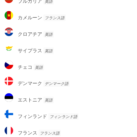
ブルガリア
英語
ア・
ル
ヘ
ガ
カ
ル
カメルーン
フランス語
リ
メ
ツ
ア
ル
ェ
ク
クロアチア
英語
ー
ゴ
ロ
ン
ビ
ア
サ
サイプラス
英語
ナ
チ
イ
ア
プ
チ
チェコ
英語
ラ
ェ
ス
コ
デ
デンマーク
デンマーク語
ン
マ
エ
エストニア
英語
ー
ス
ク
ト
フ
フィンランド
フィンランド語
ニ
ィ
ア
ン
フ
フランス
フランス語
ラ
ラ