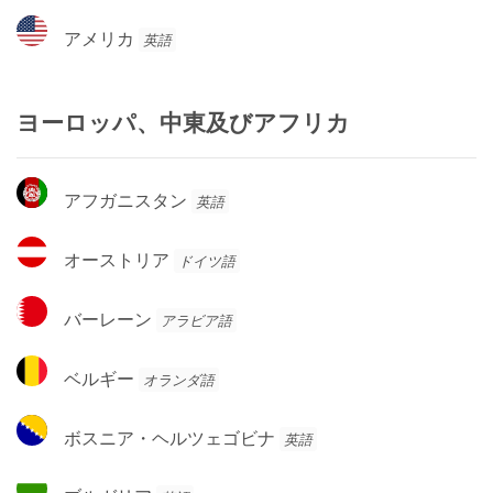
ー
ア
アメリカ
英語
メ
リ
カ
ヨーロッパ、中東及びアフリカ
ア
アフガニスタン
英語
フ
ガ
オ
オーストリア
ドイツ語
ニ
ー
ス
ス
バ
タ
バーレーン
アラビア語
ト
ー
ン
リ
レ
ベ
ア
ベルギー
オランダ語
ー
ル
ン
ギ
ボ
ボスニア・ヘルツェゴビナ
英語
ー
ス
ニ
ブ