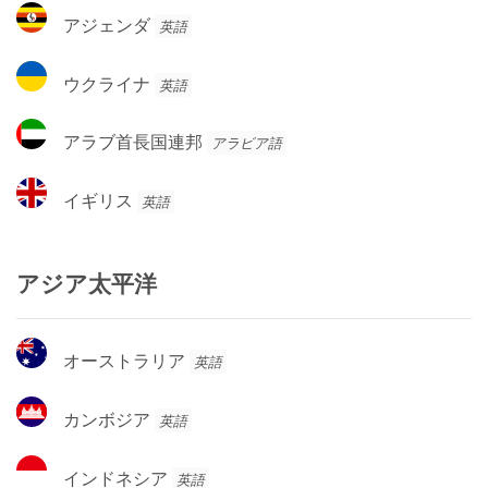
コ
ア
アジェンダ
英語
ジ
ェ
ウ
ウクライナ
英語
ン
ク
ダ
ラ
ア
アラブ首長国連邦
アラビア語
イ
ラ
ナ
ブ
イ
イギリス
英語
首
ギ
長
リ
国
ス
アジア太平洋
連
邦
オ
オーストラリア
英語
ー
ス
カ
カンボジア
英語
ト
ン
ラ
ボ
イ
リ
インドネシア
英語
ジ