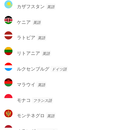
リ
カ
ド
カザフスタン
英語
ア
ザ
フ
ケ
ケニア
英語
ス
ニ
タ
ア
ラ
ン
ラトビア
英語
ト
ビ
リ
リトアニア
英語
ア
ト
ア
ル
ルクセンブルグ
ドイツ語
ニ
ク
ア
セ
マ
マラウイ
英語
ン
ラ
ブ
ウ
モ
ル
モナコ
フランス語
イ
ナ
グ
コ
モ
モンテネグロ
英語
ン
テ
オ