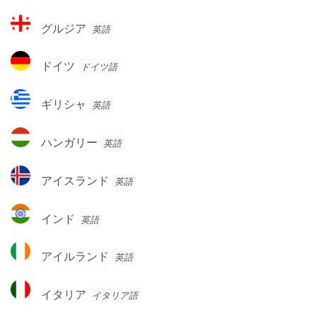
ン
ン
グ
ド
グルジア
英語
ス
ル
ジ
ド
ドイツ
ドイツ語
ア
イ
ツ
ギ
ギリシャ
英語
リ
シ
ハ
ハンガリー
英語
ャ
ン
ガ
ア
アイスランド
英語
リ
イ
ー
ス
イ
インド
英語
ラ
ン
ン
ド
ア
ド
アイルランド
英語
イ
ル
イ
イタリア
イタリア語
ラ
タ
ン