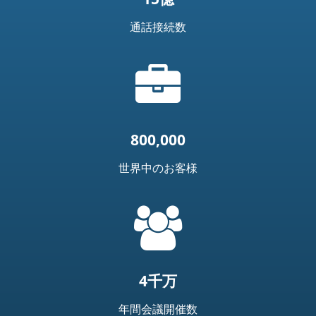
通話接続数
ブ
リ
ー
フ
ケ
800,000
ー
ス
世界中のお客様
ア
イ
=
コ
t('common.people_icon')
ン
4千万
年間会議開催数