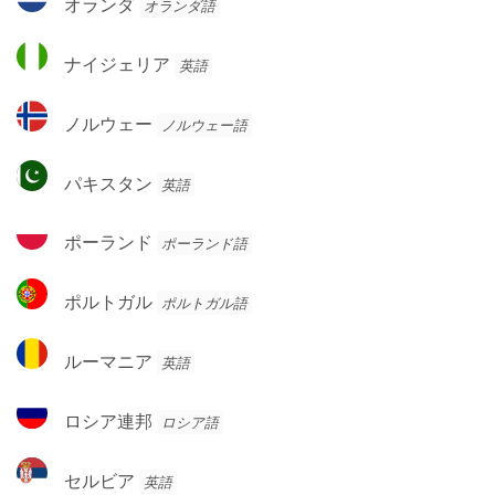
オランダ
オランダ語
ネ
ラ
グ
ン
ナ
ロ
ナイジェリア
英語
ダ
イ
ジ
ノ
ノルウェー
ノルウェー語
ェ
ル
リ
ウ
パ
ア
パキスタン
英語
ェ
キ
ー
ス
ポ
ポーランド
ポーランド語
タ
ー
ン
ラ
ポ
ポルトガル
ポルトガル語
ン
ル
ド
ト
ル
ルーマニア
英語
ガ
ー
ル
マ
ロ
ロシア連邦
ロシア語
ニ
シ
ア
ア
セ
セルビア
英語
連
ル