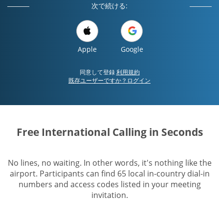
次で続ける:
Apple
Google
同意して登録
利用規約
既存ユーザーですか？ログイン
Free International Calling in Seconds
No lines, no waiting. In other words, it's nothing like the
airport. Participants can find 65 local in-country dial-in
numbers and access codes listed in your meeting
invitation.