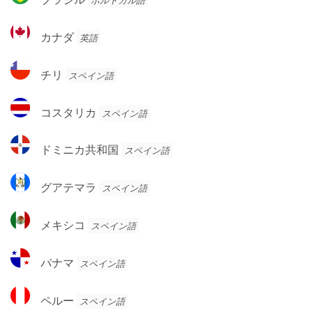
ポルトガル語
ン
ラ
チ
ジ
カ
ン
カナダ
英語
ル
ナ
ダ
チ
チリ
スペイン語
リ
コ
コスタリカ
スペイン語
ス
タ
ド
ドミニカ共和国
スペイン語
リ
ミ
カ
ニ
グ
グアテマラ
スペイン語
カ
ア
共
テ
メ
和
メキシコ
スペイン語
マ
キ
国
ラ
シ
パ
パナマ
スペイン語
コ
ナ
マ
ペ
ペルー
スペイン語
ル