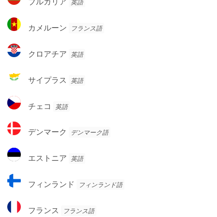
ブルガリア
英語
ア・
ル
ヘ
ガ
カ
ル
カメルーン
フランス語
リ
メ
ツ
ア
ル
ェ
ク
クロアチア
英語
ー
ゴ
ロ
ン
ビ
ア
サ
サイプラス
英語
ナ
チ
イ
ア
プ
チ
チェコ
英語
ラ
ェ
ス
コ
デ
デンマーク
デンマーク語
ン
マ
エ
エストニア
英語
ー
ス
ク
ト
フ
フィンランド
フィンランド語
ニ
ィ
ア
ン
フ
フランス
フランス語
ラ
ラ