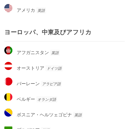
ー
ア
アメリカ
英語
メ
リ
カ
ヨーロッパ、中東及びアフリカ
ア
アフガニスタン
英語
フ
ガ
オ
オーストリア
ドイツ語
ニ
ー
ス
ス
バ
タ
バーレーン
アラビア語
ト
ー
ン
リ
レ
ベ
ア
ベルギー
オランダ語
ー
ル
ン
ギ
ボ
ボスニア・ヘルツェゴビナ
英語
ー
ス
ニ
ブ