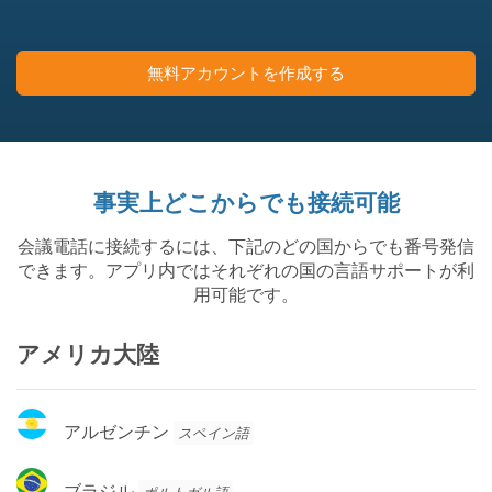
無料アカウントを作成する
事実上どこからでも接続可能
会議電話に接続するには、下記のどの国からでも番号発信
できます。アプリ内ではそれぞれの国の言語サポートが利
用可能です。
アメリカ大陸
ア
アルゼンチン
スペイン語
ル
ゼ
ブ
ブラジル