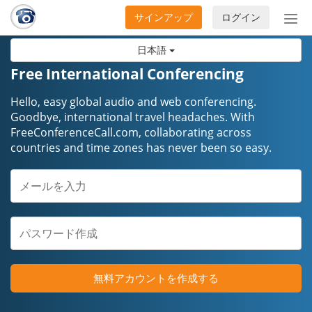
サインアップ
ログイン
ナ
ビ
日本語
ゲ
ー
Free International Conferencing
シ
ョ
Hello, easy global audio and web conferencing.
ン
Goodbye, international travel headaches. ​​​​​​​With
FreeConferenceCall.com, collaborating across
の
countries and time zones has never been so easy.
開
閉
無料アカウントを作成する