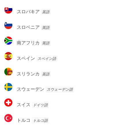
邦
ビ
ス
スロバキア
英語
ア
ロ
バ
ス
スロベニア
英語
キ
ロ
ア
ベ
南
南アフリカ
英語
ニ
ア
ア
フ
ス
スペイン
スペイン語
リ
ペ
カ
イ
ス
スリランカ
英語
ン
リ
ラ
ス
スウェーデン
スウェーデン語
ン
ウ
カ
ェ
ス
スイス
ドイツ語
ー
イ
デ
ス
ト
ン
トルコ
トルコ語
ル