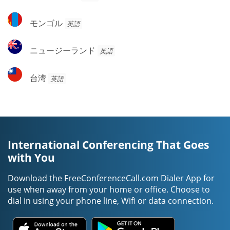
ン
ア
ア
ド
モ
モンゴル
英語
ネ
ン
シ
ゴ
ニ
ア
ニュージーランド
英語
ル
ュ
ー
台
台湾
英語
ジ
湾
ー
ラ
ン
ド
International Conferencing That Goes
with You
Download the FreeConferenceCall.com Dialer App for
use when away from your home or office. Choose to
dial in using your phone line, Wifi or data connection.