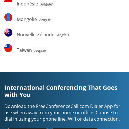
Indonésie
Indonésie
Anglais
Mongolie
Mongolie
Anglais
Nouvelle-
Nouvelle-Zélande
Anglais
Zélande
Taiwan
Taiwan
Anglais
International Conferencing That Goes
with You
Download the FreeConferenceCall.com Dialer App for
use when away from your home or office. Choose to
dial in using your phone line, Wifi or data connection.