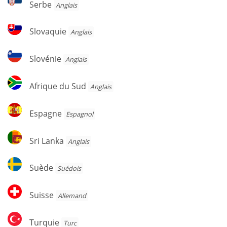
Serbe
Anglais
Slovaquie
Slovaquie
Anglais
Slovénie
Slovénie
Anglais
Afrique
Afrique du Sud
Anglais
du
Sud
Espagne
Espagne
Espagnol
Sri
Sri Lanka
Anglais
Lanka
Suède
Suède
Suédois
Suisse
Suisse
Allemand
Turquie
Turquie
Turc