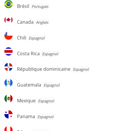
Brésil
Brésil
Portugais
Canada
Canada
Anglais
Chili
Chili
Espagnol
Costa
Costa Rica
Espagnol
Rica
République
République dominicaine
Espagnol
dominicaine
Guatemala
Guatemala
Espagnol
Mexique
Mexique
Espagnol
Panama
Panama
Espagnol
Pérou