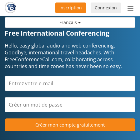
Inscription
Connexion
Acti
ou
Français
désa
la
Free International Conferencing
nav
Hello, easy global audio and web conferencing.
Goodbye, international travel headaches. ​​​​​​​With
FreeConferenceCall.com, collaborating across
countries and time zones has never been so easy.
Créer mon compte gratuitement