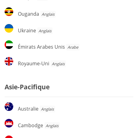
Ouganda
Ouganda
Anglais
Ukraine
Ukraine
Anglais
Émirats
Émirats Arabes Unis
Arabe
Arabes
Unis
Royaume-
Royaume-Uni
Anglais
Uni
Asie-Pacifique
Australie
Australie
Anglais
Cambodge
Cambodge
Anglais