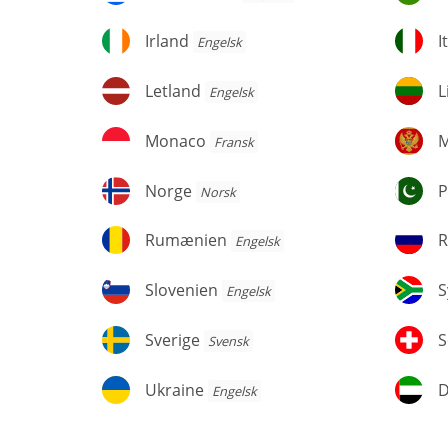
Irland
It
Irland
I
Engelsk
Letland
Li
Letland
L
Engelsk
Monaco
M
Monaco
M
Fransk
Norge
Pa
Norge
P
Norsk
Rumænien
R
Rumænien
R
Engelsk
Slovenien
Sy
Slovenien
S
Engelsk
Sverige
Sc
Sverige
S
Svensk
Ukraine
D
Ukraine
Engelsk
f
ar