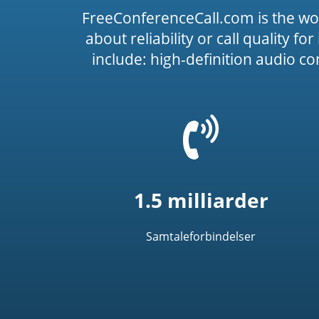
FreeConferenceCall.com is the wo
about reliability or call quality f
include: high-definition audio c
=
t('common.phone_
1.5 milliarder
Samtaleforbindelser