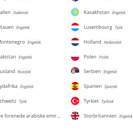
alien
Kasakhstan
talien
Kasakhstan
Italiensk
Engelsk
tauen
Luxembourg
itauen
Luxembourg
Engelsk
Tysk
ontenegro
Holland
ontenegro
Holland
Engelsk
Hollandsk
kistan
Polen
akistan
Polen
Engelsk
Polsk
usland
Serbien
usland
Serbien
Russisk
Engelsk
dafrika
Spanien
ydafrika
Spanien
Engelsk
Spansk
hweitz
Tyrkiet
chweitz
Tyrkiet
Tysk
Tyrkisk
e
Storbritannien
De forenede arabiske emirater
Storbritannien
Arabisk
Engelsk
orenede
abiske