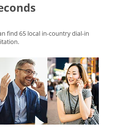
Seconds
an find 65 local in-country dial-in
tation.