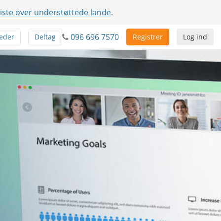
liste over understøttede lande
.
096 696 7570
eder
Deltag
Registrer
Log ind