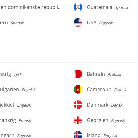
en
Guatemala
Den dominikanske republik
Guatemala
Spansk
Spansk
ominikanske
publik
eru
USA
eru
USA
Spansk
Engelsk
trig
Bahrain
strig
Bahrain
Tysk
Arabisk
lgarien
Cameroun
ulgarien
Cameroun
Engelsk
Fransk
ekkiet
Danmark
jekkiet
Danmark
Engelsk
Dansk
ankrig
Georgien
rankrig
Georgien
Fransk
Engelsk
ngarn
Island
ngarn
Island
Engelsk
Engelsk