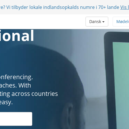
e? Vi tilbyder lokale indlandsopkalds numre i 70+ lande
Vis 
Dansk
Mødel
ional
onferencing.
. ​​​​​​​With
ing across countries
easy.