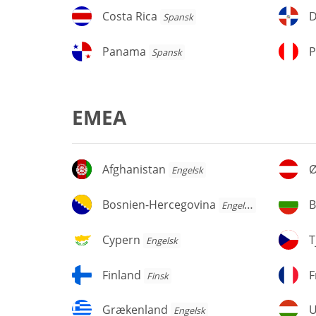
Costa
D
Costa Rica
Spansk
Rica
d
re
Panama
P
Panama
P
Spansk
EMEA
Afghanistan
Øs
Afghanistan
Ø
Engelsk
Bosnien-
Bu
Bosnien-Hercegovina
B
Engelsk
Hercegovina
Cypern
Tj
Cypern
T
Engelsk
Finland
Fr
Finland
F
Finsk
Grækenland
U
Grækenland
U
Engelsk