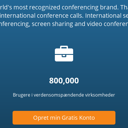
rld's most recognized conferencing brand. Th
or international conference calls. International 
onferencing, screen sharing and video conferenc
Taske
icon')
ikon
800,000
Brugere i verdensomspændende virksomheder
Opret min Gratis Konto