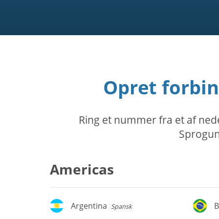
Opret forbin
Ring et nummer fra et af nede
Sprogund
Americas
Argentina
Br
Argentina
B
Spansk