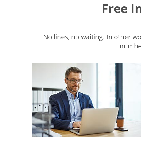
Free I
No lines, no waiting. In other wor
number