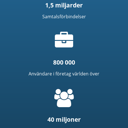
1,5 miljarder
Samtalsförbindelser
Portfölj-
ikon
800 000
Användare i företag världen över
=
t('common.people_icon')
40 miljoner