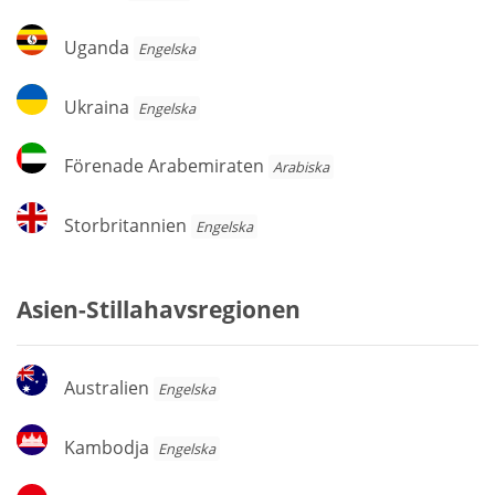
Uganda
Uganda
Engelska
Ukraina
Ukraina
Engelska
Förenade
Förenade Arabemiraten
Arabiska
Arabemiraten
Storbritannien
Storbritannien
Engelska
Asien-Stillahavsregionen
Australien
Australien
Engelska
Kambodja
Kambodja
Engelska
Indonesien