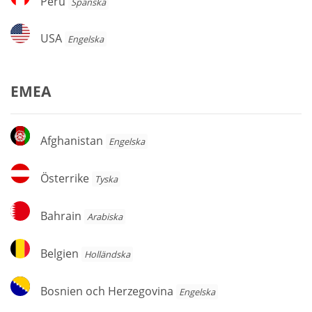
Peru
Spanska
USA
USA
Engelska
EMEA
Afghanistan
Afghanistan
Engelska
Österrike
Österrike
Tyska
Bahrain
Bahrain
Arabiska
Belgien
Belgien
Holländska
Bosnien
Bosnien och Herzegovina
Engelska
och