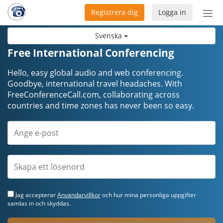
Registrera dig
Logga in
Öpp
men
Svenska
Free International Conferencing
Hello, easy global audio and web conferencing.
Goodbye, international travel headaches. ​​​​​​​With
FreeConferenceCall.com, collaborating across
countries and time zones has never been so easy.
Jag accepterar
Användarvillkor
och hur mina personliga uppgifter
samlas in och skyddas.