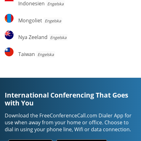
Indonesien
Engelska
Mongoliet
Mongoliet
Engelska
Nya
Nya Zeeland
Engelska
Zeeland
Taiwan
Taiwan
Engelska
International Conferencing That Goes
with You
Download the FreeConferenceCall.com Dialer App for
use when away from your home or office. Choose to
dial in using your phone line, Wifi or data connection.