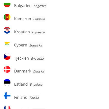
Herzegovina
Bulgarien
Bulgarien
Engelska
Kamerun
Kamerun
Franska
Kroatien
Kroatien
Engelska
Cypern
Cypern
Engelska
Tjeckien
Tjeckien
Engelska
Danmark
Danmark
Danska
Estland
Estland
Engelska
Finland
Finland
Finska
Frankrike