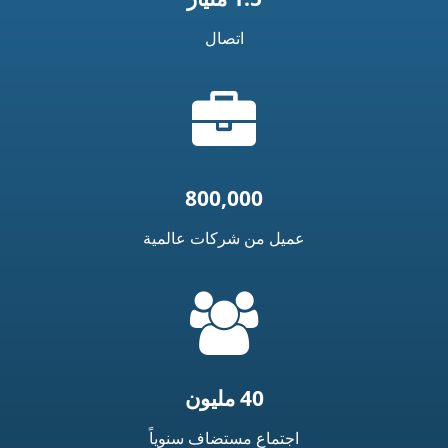
اتصال
أيقونة
الحقيبة
800,000
عميل من شركات عالمية
=
t('common.people_icon')
40 مليون
اجتماع مستضاف سنوياً