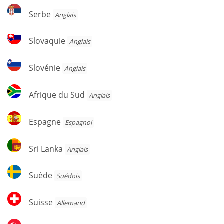
Serbe
Serbe
Anglais
Slovaquie
Slovaquie
Anglais
Slovénie
Slovénie
Anglais
Afrique
Afrique du Sud
Anglais
du
Sud
Espagne
Espagne
Espagnol
Sri
Sri Lanka
Anglais
Lanka
Suède
Suède
Suédois
Suisse
Suisse
Allemand