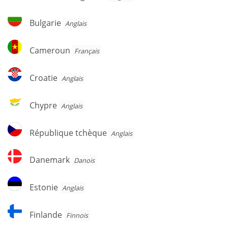
Herzégovine
Bulgarie
Bulgarie
Anglais
Cameroun
Cameroun
Français
Croatie
Croatie
Anglais
Chypre
Chypre
Anglais
République
République tchèque
Anglais
tchèque
Danemark
Danemark
Danois
Estonie
Estonie
Anglais
Finlande
Finlande
Finnois