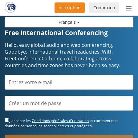
Inscription
Connexion
Acti
ou
Français
désa
la
Free International Conferencing
nav
Hello, easy global audio and web conferencing.
Goodbye, international travel headaches. ​​​​​​​With
FreeConferenceCall.com, collaborating across
countries and time zones has never been so easy.
J'accepte les
Conditions générales d'utilisation
et comment mes
données personnelles sont collectées et protégées.