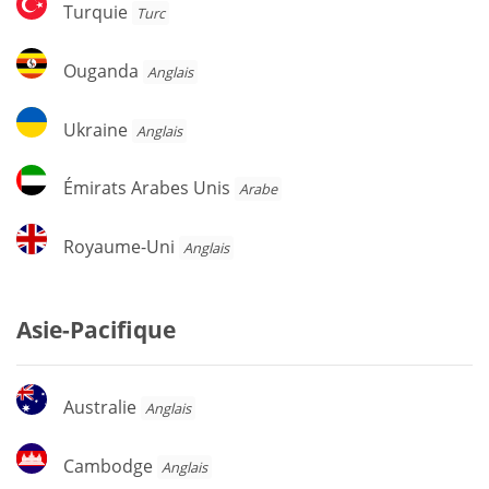
Turquie
Turquie
Turc
Ouganda
Ouganda
Anglais
Ukraine
Ukraine
Anglais
Émirats
Émirats Arabes Unis
Arabe
Arabes
Unis
Royaume-
Royaume-Uni
Anglais
Uni
Asie-Pacifique
Australie
Australie
Anglais
Cambodge
Cambodge
Anglais