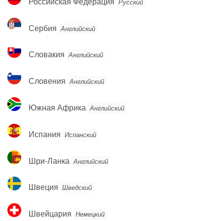
Российская Федерация
Русский
Федерация
Сербия
Сербия
Английский
Словакия
Словакия
Английский
Словения
Словения
Английский
Южная
Южная Африка
Английский
Африка
Испания
Испания
Испанский
Шри-
Шри-Ланка
Английский
Ланка
Швеция
Швеция
Шведский
Швейцария
Швейцария
Немецкий