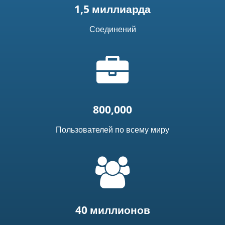
1,5 миллиарда
Соединений
Иконка
"портфель"
800,000
Пользователей по всему миру
=
t('common.people_icon')
40 миллионов