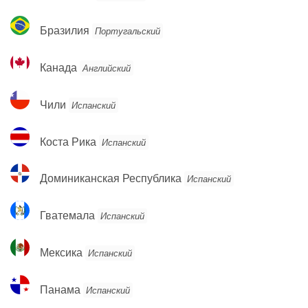
Бразилия
Бразилия
Португальский
Канада
Канада
Английский
Чили
Чили
Испанский
Коста
Коста Рика
Испанский
Рика
Доминиканская
Доминиканская Республика
Испанский
Республика
Гватемала
Гватемала
Испанский
Мексика
Мексика
Испанский
Панама
Панама
Испанский