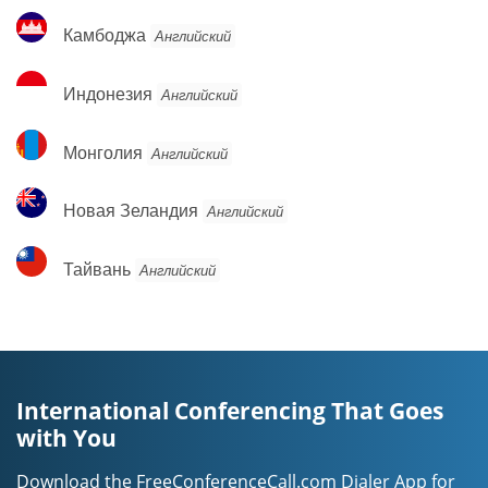
Камбоджа
Камбоджа
Английский
Индонезия
Индонезия
Английский
Монголия
Монголия
Английский
Новая
Новая Зеландия
Английский
Зеландия
Тайвань
Тайвань
Английский
International Conferencing That Goes
with You
Download the FreeConferenceCall.com Dialer App for