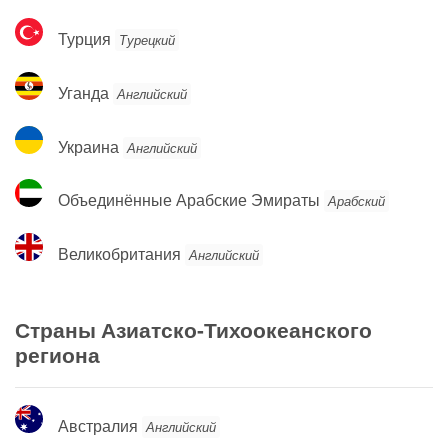
Турция
Турция
Турецкий
Уганда
Уганда
Английский
Украина
Украина
Английский
Объединённые
Объединённые Арабские Эмираты
Арабский
Арабские
Эмираты
Великобритания
Великобритания
Английский
Страны Азиатско-Тихоокеанского
региона
Австралия
Австралия
Английский