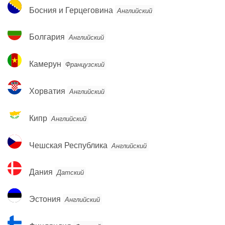
Босния
Босния и Герцеговина
Английский
и
Герцеговина
Болгария
Болгария
Английский
Камерун
Камерун
Французский
Хорватия
Хорватия
Английский
Кипр
Кипр
Английский
Чешская
Чешская Республика
Английский
Республика
Дания
Дания
Датский
Эстония
Эстония
Английский
Финляндия