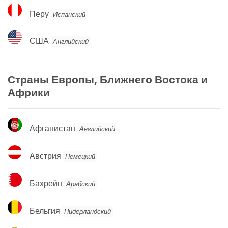
Перу
Перу
Испанский
США
США
Английский
Страны Европы, Ближнего Востока и
Африки
Афганистан
Афганистан
Английский
Австрия
Австрия
Немецкий
Бахрейн
Бахрейн
Арабский
Бельгия
Бельгия
Нидерландский