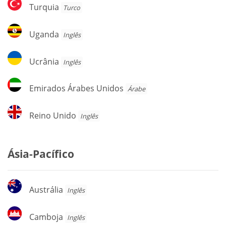
Turquia
Turquia
Turco
Uganda
Uganda
Inglês
Ucrânia
Ucrânia
Inglês
Emirados
Emirados Árabes Unidos
Árabe
Árabes
Unidos
Reino
Reino Unido
Inglês
Unido
Ásia-Pacífico
Austrália
Austrália
Inglês
Camboja
Camboja
Inglês