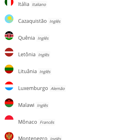
Itália
Itália
Italiano
Cazaquistão
Cazaquistão
Inglês
Quênia
Quênia
Inglês
Letônia
Letônia
Inglês
Lituânia
Lituânia
Inglês
Luxemburgo
Luxemburgo
Alemão
Malawi
Malawi
Inglês
Mônaco
Mônaco
Francês
Montenegro
Montenegro
Inglês