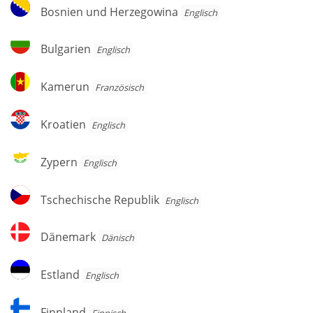
Bosnien
Bosnien und Herzegowina
Englisch
und
Herzegowina
Bulgarien
Bulgarien
Englisch
Kamerun
Kamerun
Französisch
Kroatien
Kroatien
Englisch
Zypern
Zypern
Englisch
Tschechische
Tschechische Republik
Englisch
Republik
Dänemark
Dänemark
Dänisch
Estland
Estland
Englisch
Finnland
Finnland
Finnisch