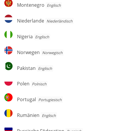
Montenegro
Montenegro
Englisch
Niederlande
Niederlande
Niederländisch
Nigeria
Nigeria
Englisch
Norwegen
Norwegen
Norwegisch
Pakistan
Pakistan
Englisch
Polen
Polen
Polnisch
Portugal
Portugal
Por­tu­gie­sisch
Rumänien
Rumänien
Englisch
Russische
Russische Föderation