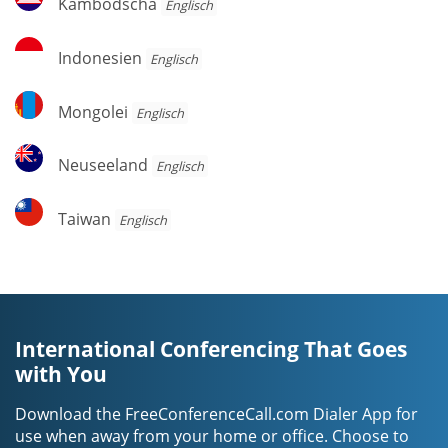
Kambodscha
Englisch
Indonesien
Indonesien
Englisch
Mongolei
Mongolei
Englisch
Neuseeland
Neuseeland
Englisch
Taiwan
Taiwan
Englisch
International Conferencing That Goes
with You
Download the FreeConferenceCall.com Dialer App for
use when away from your home or office. Choose to