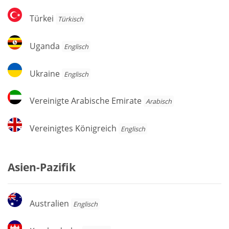
Türkei
Türkei
Türkisch
Uganda
Uganda
Englisch
Ukraine
Ukraine
Englisch
Vereinigte
Vereinigte Arabische Emirate
Arabisch
Arabische
Emirate
Vereinigtes
Vereinigtes Königreich
Englisch
Königreich
Asien-Pazifik
Australien
Australien
Englisch
Kambodscha