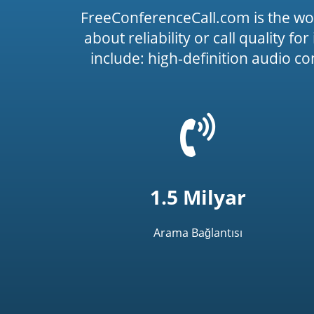
FreeConferenceCall.com is the wo
about reliability or call quality f
include: high-definition audio c
=
t('common.phone_
1.5 Milyar
Arama Bağlantısı