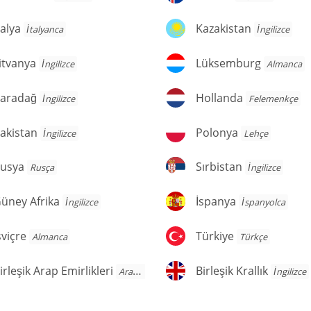
alya
Kazakistan
talya
Kazakistan
İtalyanca
İngilizce
tvanya
Lüksemburg
itvanya
Lüksemburg
İngilizce
Almanca
aradağ
Hollanda
aradağ
Hollanda
İngilizce
Felemenkçe
kistan
Polonya
akistan
Polonya
İngilizce
Lehçe
usya
Sırbistan
usya
Sırbistan
Rusça
İngilizce
üney
İspanya
üney Afrika
İspanya
İngilizce
İspanyolca
rika
viçre
Türkiye
sviçre
Türkiye
Almanca
Türkçe
rleşik
Birleşik
irleşik Arap Emirlikleri
Birleşik Krallık
Arapça
İngilizce
rap
Krallık
irlikleri