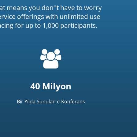
at means you don''t have to worry
service offerings with unlimited use
ing for up to 1,000 participants.
=
t('common.people_icon')
40 Milyon
Bir Yılda Sunulan e-Konferans