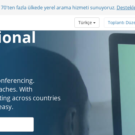
r? 70'ten fazla ülkede yerel arama hizmeti sunuyoruz.
Destekle
Türkçe
Toplantı Düz
ional
onferencing.
. ​​​​​​​With
ing across countries
easy.