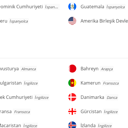
ominik
Guatemala
ominik Cumhuriyeti
Guatemala
İspanyolca
İspanyolca
umhuriyeti
eru
Amerika
eru
İspanyolca
Birleşik
Devletleri
vusturya
Bahreyn
vusturya
Bahreyn
Almanca
Arapça
lgaristan
Kamerun
ulgaristan
Kamerun
İngilizce
Fransızca
ek
Danimarka
ek Cumhuriyeti
Danimarka
İngilizce
Danca
umhuriyeti
ransa
Gürcistan
ransa
Gürcistan
Fransızca
İngilizce
acaristan
İzlanda
acaristan
İzlanda
İngilizce
İngilizce