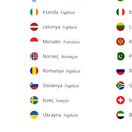
İrlanda
İt
İrlanda
İ
İngilizce
Letonya
Li
Letonya
L
İngilizce
Monako
K
Monako
K
Fransızca
Norveç
Pa
Norveç
P
Norveççe
Romanya
R
Romanya
R
İngilizce
Slovenya
G
Slovenya
G
İngilizce
Af
İsveç
İs
İsveç
İ
İsveççe
Ukrayna
Bi
Ukrayna
B
İngilizce
A
Em