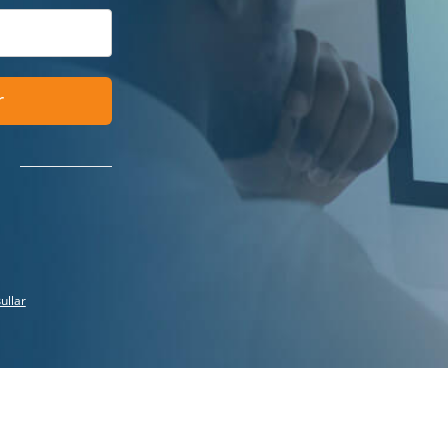
r
ullar