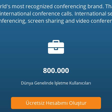
rld's most recognized conferencing brand. Th
or international conference calls. International 
onferencing, screen sharing and video conferenc
Evrak
icon')
çantası
simgesi
800.000
Dünya Genelinde İşletme Kullanıcıları
Ücretsiz Hesabımı Oluştur