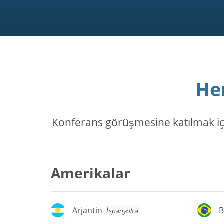
He
Konferans görüşmesine katılmak için,
Amerikalar
Arjantin
Br
Arjantin
B
İspanyolca