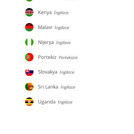
Kenya
Kenya
İngilizce
Malavi
Malavi
İngilizce
Nijerya
Nijerya
İngilizce
Portekiz
Portekiz
Portekizce
Slovakya
Slovakya
İngilizce
Sri
Sri Lanka
İngilizce
Lanka
Uganda
Uganda
İngilizce