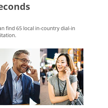
Seconds
an find 65 local in-country dial-in
tation.