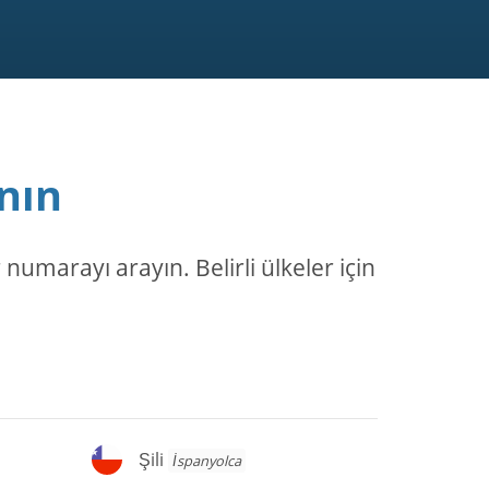
nın
numarayı arayın. Belirli ülkeler için
Şili
Şili
İspanyolca