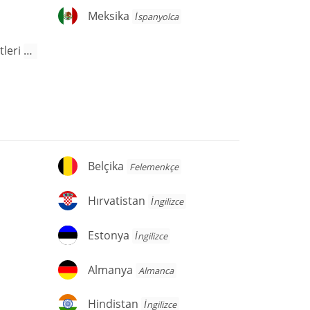
Meksika
Meksika
İspanyolca
Amerika Birleşik Devletleri
İngilizce
Belçika
Belçika
Felemenkçe
Hırvatistan
Hırvatistan
İngilizce
Estonya
Estonya
İngilizce
Almanya
Almanya
Almanca
Hindistan
Hindistan
İngilizce