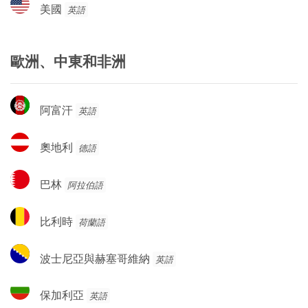
美
美國
英語
國
歐洲、中東和非洲
阿
阿富汗
英語
富
汗
奧
奧地利
德語
地
利
巴
巴林
阿拉伯語
林
比
比利時
荷蘭語
利
時
波
波士尼亞與赫塞哥維納
英語
士
尼
保
保加利亞
英語
亞
加