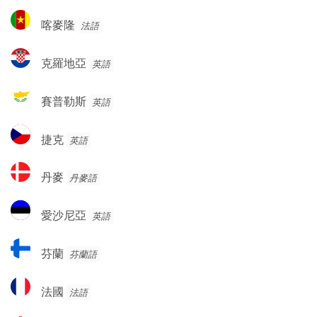
與
利
喀
赫
喀麥隆
法語
亞
麥
塞
隆
哥
克
克羅地亞
英語
維
羅
納
地
賽
賽普勒斯
英語
亞
普
勒
捷
捷克
英語
斯
克
丹
丹麥
丹麥語
麥
愛
愛沙尼亞
英語
沙
尼
芬
芬蘭
芬蘭語
亞
蘭
法
法國
法語
國