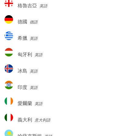
格
格魯吉亞
英語
魯
吉
德
德國
德語
亞
國
希
希臘
英語
臘
匈
匈牙利
英語
牙
利
冰
冰島
英語
島
印
印度
英語
度
愛
愛爾蘭
英語
爾
蘭
義
義大利
意大利語
大
利
哈
哈薩克斯坦