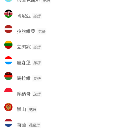
英語
薩
克
肯
肯尼亞
英語
斯
尼
坦
亞
拉
拉脫維亞
英語
脫
維
立
立陶宛
英語
亞
陶
宛
盧
盧森堡
德語
森
堡
馬
馬拉維
英語
拉
維
摩
摩納哥
法語
納
哥
黑
黑山
英語
山
荷
荷蘭
荷蘭語
蘭