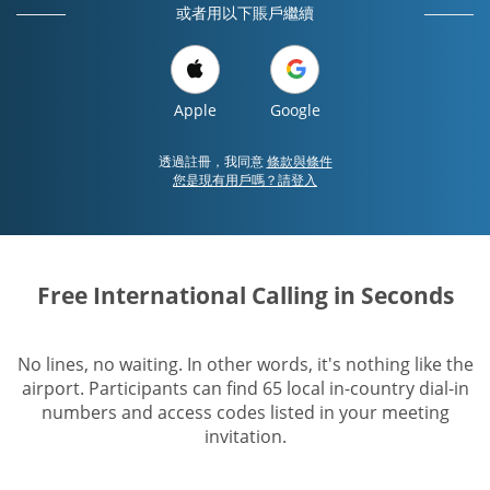
或者用以下賬戶繼續
Apple
Google
透過註冊，我同意
條款與條件
您是現有用戶嗎？請登入
Free International Calling in Seconds
No lines, no waiting. In other words, it's nothing like the
airport. Participants can find 65 local in-country dial-in
numbers and access codes listed in your meeting
invitation.