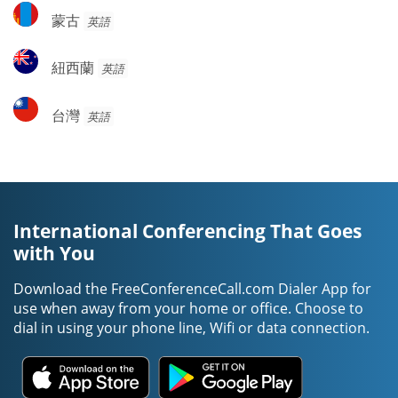
蒙
蒙古
英語
古
紐
紐西蘭
英語
西
蘭
台
台灣
英語
灣
International Conferencing That Goes
with You
Download the FreeConferenceCall.com Dialer App for
use when away from your home or office. Choose to
dial in using your phone line, Wifi or data connection.