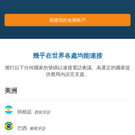
創建我的免費帳戶
幾乎在世界各處均能連接
撥打以下任何國家的號碼以連接電話會議。為選定的國家提
供應用內語言支援。
美洲
阿
阿根廷
西班牙語
根
廷
巴
巴西
葡萄牙語
西