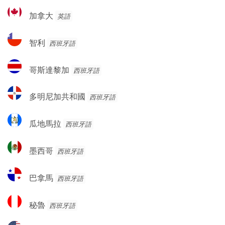
加
加拿大
英語
拿
大
智
智利
西班牙語
利
哥
哥斯達黎加
西班牙語
斯
達
多
多明尼加共和國
西班牙語
黎
明
加
尼
瓜
瓜地馬拉
西班牙語
加
地
共
馬
墨
和
墨西哥
西班牙語
拉
西
國
哥
巴
巴拿馬
西班牙語
拿
馬
秘
秘魯
西班牙語
魯