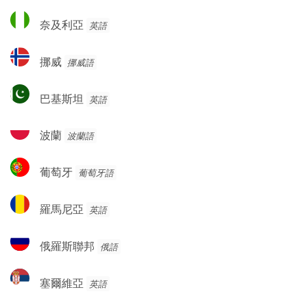
奈
奈及利亞
英語
及
利
挪
挪威
挪威語
亞
威
巴
巴基斯坦
英語
基
斯
波
波蘭
波蘭語
坦
蘭
葡
葡萄牙
葡萄牙語
萄
牙
羅
羅馬尼亞
英語
馬
尼
俄
俄羅斯聯邦
俄語
亞
羅
斯
塞
塞爾維亞
英語
聯
爾
邦
維