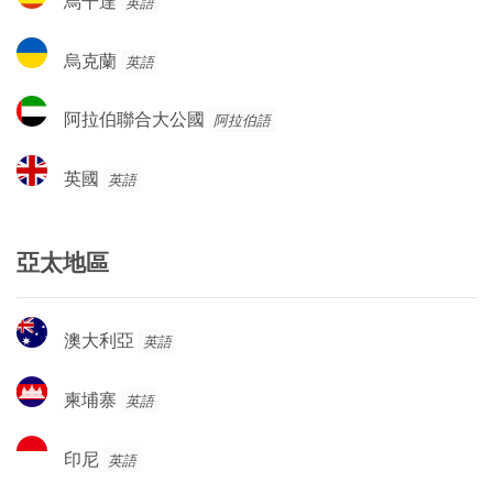
烏干達
英語
干
達
烏
烏克蘭
英語
克
蘭
阿
阿拉伯聯合大公國
阿拉伯語
拉
伯
英
英國
英語
聯
國
合
大
亞太地區
公
國
澳
澳大利亞
英語
大
利
柬
柬埔寨
英語
亞
埔
寨
印
印尼
英語
尼