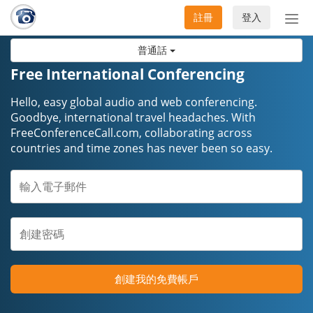
註冊
登入
切
換
普通話
導
航
Free International Conferencing
Hello, easy global audio and web conferencing.
Goodbye, international travel headaches. ​​​​​​​With
FreeConferenceCall.com, collaborating across
countries and time zones has never been so easy.
創建我的免費帳戶