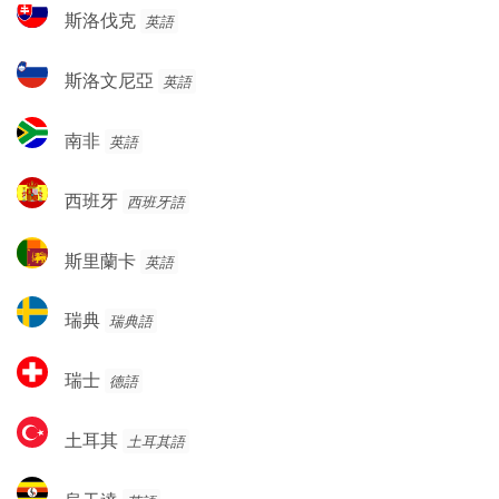
斯
斯洛伐克
英語
亞
洛
伐
斯
斯洛文尼亞
英語
克
洛
文
南
南非
英語
尼
非
亞
西
西班牙
西班牙語
班
牙
斯
斯里蘭卡
英語
里
蘭
瑞
瑞典
瑞典語
卡
典
瑞
瑞士
德語
士
土
土耳其
土耳其語
耳
其
烏