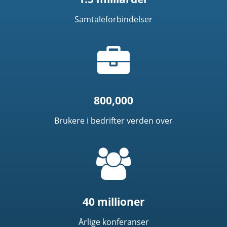
Samtaleforbindelser
Koffert
Ikon
800,000
Brukere i bedrifter verden over
=
t('common.people_icon')
40 millioner
Årlige konferanser