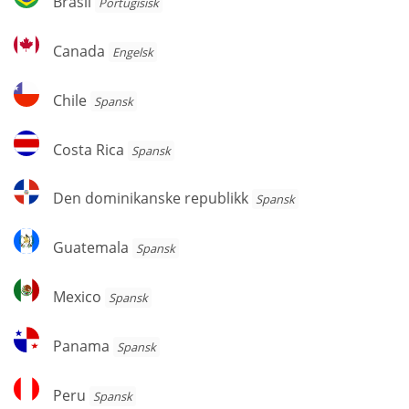
Brasil
Portugisisk
Canada
Canada
Engelsk
Chile
Chile
Spansk
Costa
Costa Rica
Spansk
Rica
Den
Den dominikanske republikk
Spansk
dominikanske
republikk
Guatemala
Guatemala
Spansk
Mexico
Mexico
Spansk
Panama
Panama
Spansk
Peru
Peru
Spansk