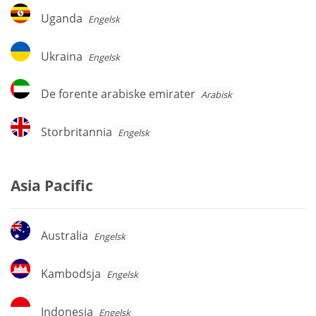
Uganda
Uganda
Engelsk
Ukraina
Ukraina
Engelsk
De
De forente arabiske emirater
Arabisk
forente
arabiske
Storbritannia
Storbritannia
Engelsk
emirater
Asia Pacific
Australia
Australia
Engelsk
Kambodsja
Kambodsja
Engelsk
Indonesia
Indonesia
Engelsk