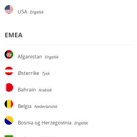
USA
USA
Engelsk
EMEA
Afganistan
Afganistan
Engelsk
Østerrike
Østerrike
Tysk
Bahrain
Bahrain
Arabisk
Belgia
Belgia
Nederlandsk
Bosnia
Bosnia og Herzegovinia
Engelsk
og
Herzegovinia
Bulgaria