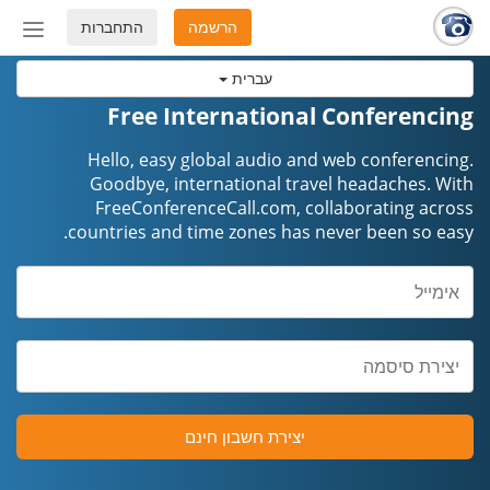
הרשמה
התחברות
החלף
מצב
עברית
ניווט
Free International Conferencing
Hello, easy global audio and web conferencing.
Goodbye, international travel headaches. ​​​​​​​With
FreeConferenceCall.com, collaborating across
countries and time zones has never been so easy.
יצירת חשבון חינם