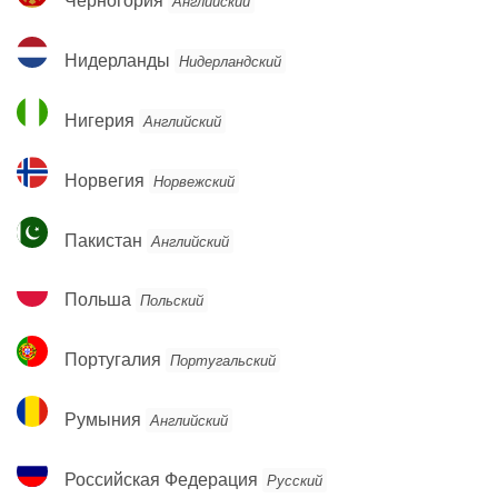
Черногория
Английский
Нидерланды
Нидерланды
Нидерландский
Нигерия
Нигерия
Английский
Норвегия
Норвегия
Норвежский
Пакистан
Пакистан
Английский
Польша
Польша
Польский
Португалия
Португалия
Португальский
Румыния
Румыния
Английский
Российская
Российская Федерация
Русский
Федерация