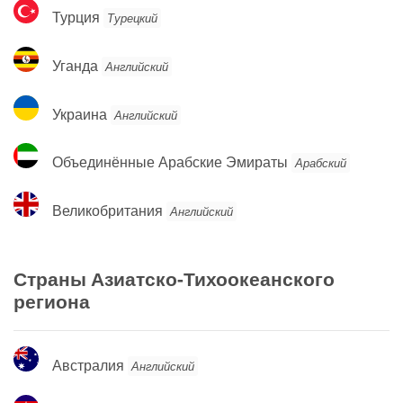
Турция
Турция
Турецкий
Уганда
Уганда
Английский
Украина
Украина
Английский
Объединённые
Объединённые Арабские Эмираты
Арабский
Арабские
Эмираты
Великобритания
Великобритания
Английский
Страны Азиатско-Тихоокеанского
региона
Австралия
Австралия
Английский