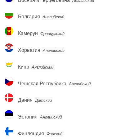
Английский
и
Герцеговина
Болгария
Болгария
Английский
Камерун
Камерун
Французский
Хорватия
Хорватия
Английский
Кипр
Кипр
Английский
Чешская
Чешская Республика
Английский
Республика
Дания
Дания
Датский
Эстония
Эстония
Английский
Финляндия
Финляндия
Финский