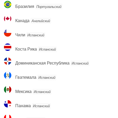
Бразилия
Бразилия
Португальский
Канада
Канада
Английский
Чили
Чили
Испанский
Коста
Коста Рика
Испанский
Рика
Доминиканская
Доминиканская Республика
Испанский
Республика
Гватемала
Гватемала
Испанский
Мексика
Мексика
Испанский
Панама
Панама
Испанский
Перу