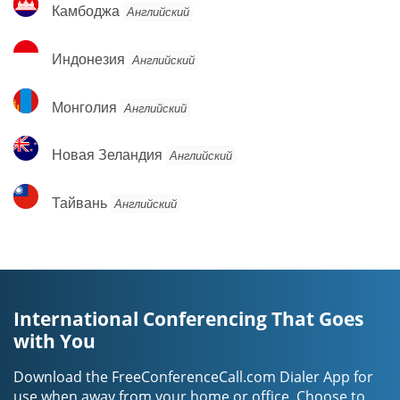
Камбоджа
Камбоджа
Английский
Индонезия
Индонезия
Английский
Монголия
Монголия
Английский
Новая
Новая Зеландия
Английский
Зеландия
Тайвань
Тайвань
Английский
International Conferencing That Goes
with You
Download the FreeConferenceCall.com Dialer App for
use when away from your home or office. Choose to