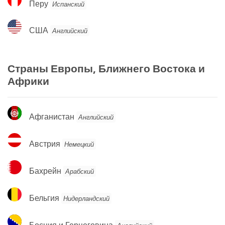
Перу
Испанский
США
США
Английский
Страны Европы, Ближнего Востока и
Африки
Афганистан
Афганистан
Английский
Австрия
Австрия
Немецкий
Бахрейн
Бахрейн
Арабский
Бельгия
Бельгия
Нидерландский
Босния
Босния и Герцеговина