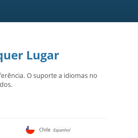
quer Lugar
erência. O suporte a idiomas no
ados.
Chile
Chile
Espanhol