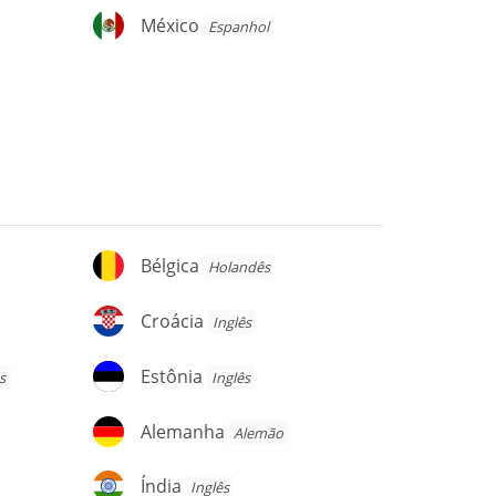
México
México
Espanhol
Bélgica
Bélgica
Holandês
Croácia
Croácia
Inglês
Estônia
Estônia
s
Inglês
Alemanha
Alemanha
Alemão
Índia
Índia
Inglês