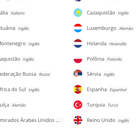
ália
Cazaquistão
tália
Cazaquistão
Italiano
Inglês
tuânia
Luxemburgo
ituânia
Luxemburgo
Inglês
Alemão
ontenegro
Holanda
ontenegro
Holanda
Inglês
Holandês
aquistão
Polônia
aquistão
Polônia
Inglês
Polonês
ederação
Sérvia
ederação Russa
Sérvia
Russo
Inglês
ussa
rica
Espanha
frica do Sul
Espanha
Inglês
Espanhol
o
l
íça
Turquia
uíça
Turquia
Alemão
Turco
mirados
Reino
Emirados Árabes Unidos
Reino Unido
Árabe
Inglês
rabes
Unido
nidos