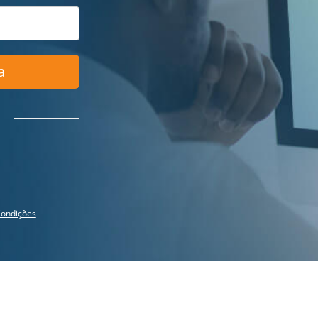
a
ondições