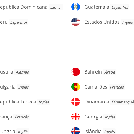
pública
Guatemala
epública Dominicana
Guatemala
Espanhol
Espanhol
ominicana
eru
Estados
eru
Estados Unidos
Espanhol
Inglês
Unidos
stria
Bahrein
ustria
Bahrein
Alemão
Árabe
lgária
Camarões
ulgária
Camarões
Inglês
Francês
pública
Dinamarca
epública Tcheca
Dinamarca
Inglês
Dinamarquê
checa
rança
Geórgia
rança
Geórgia
Francês
Inglês
ungria
Islândia
ungria
Islândia
Inglês
Inglês