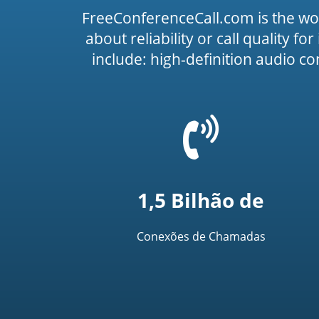
FreeConferenceCall.com is the wo
about reliability or call quality f
include: high-definition audio c
=
t('common.phone_
1,5 Bilhão de
Conexões de Chamadas