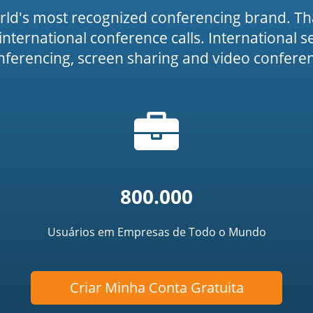
rld's most recognized conferencing brand. Th
or international conference calls. International 
onferencing, screen sharing and video conferenc
Ícone
icon')
de
mala
800.000
Usuários em Empresas de Todo o Mundo
Criar Minha Conta Gratuita