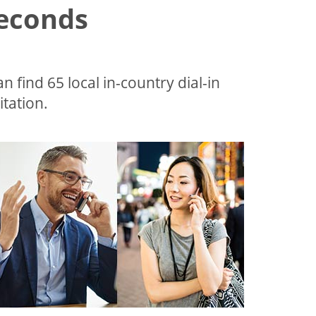
Seconds
an find 65 local in-country dial-in
tation.