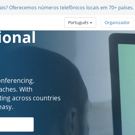
nais? Oferecemos números telefônicos locais em 70+ países.
Português
Organizador
ional
onferencing.
. ​​​​​​​With
ing across countries
easy.