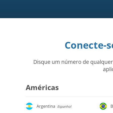
Conecte-s
Disque um número de qualquer u
apli
Américas
Argentina
Br
Argentina
B
Espanhol