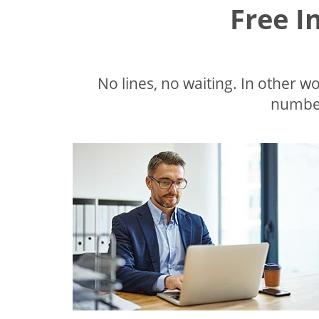
Free I
No lines, no waiting. In other wor
number