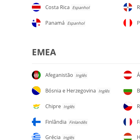
Costa
Re
Costa Rica
R
Espanhol
Rica
D
Panamá
P
Panamá
P
Espanhol
EMEA
Afeganistão
Áu
Afeganistão
Á
Inglês
Bósnia
Bu
Bósnia e Herzegovina
B
Inglês
e
Herzegovina
Chipre
Re
Chipre
R
Inglês
T
Finlândia
F
Finlândia
F
Finlandês
Grécia
H
Grécia
H
Inglês