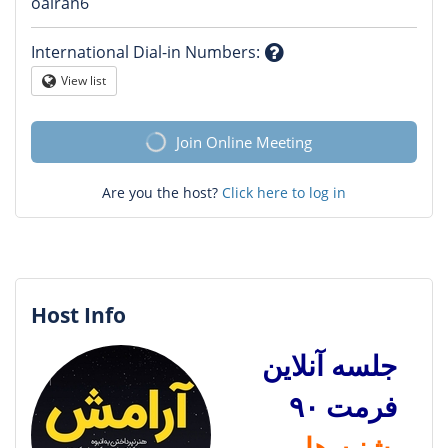
Question
oairan6
mark
International Dial-in Numbers
:
Question
View list
Globe
mark
Join Online Meeting
Are you the host?
Click here to log in
Host Info
جلسه آنلاین
فرمت ۹۰
شنبه ها