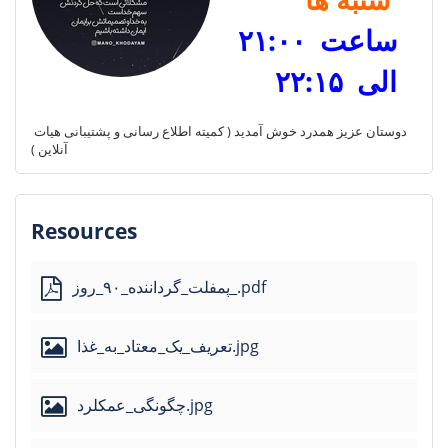
ساعت ۲۱:۰۰
الی ۲۲:۱۵
دوستان عزیز همدرد خوش آمدید ( کمیته اطلاع رسانی و پشتیبانی هیات 
آنلاین )
Resources
پمفلت_گرداننده_۹۰_روز_.pdf
تعریف_یک_معتاد_به_غذا.jpg
چگونگی_عمکلرد.jpg