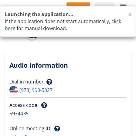
Sign Up
Log In
C
Launching the application...
If the application does not start automatically, click
here
for manual download.
Audio Information
Dial-in number
:
Question
(978) 990-5027
mark
Access code
:
Question
5934435
mark
Online meeting ID
: