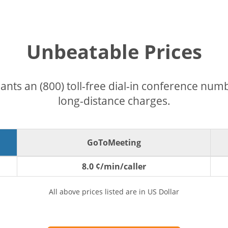
Unbeatable Prices
pants an (800) toll-free dial-in conference nu
long-distance charges.
GoToMeeting
8.0 ¢/min/caller
All above prices listed are in US Dollar