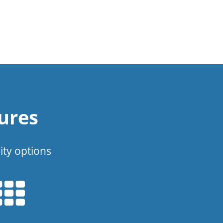
ures
ity options