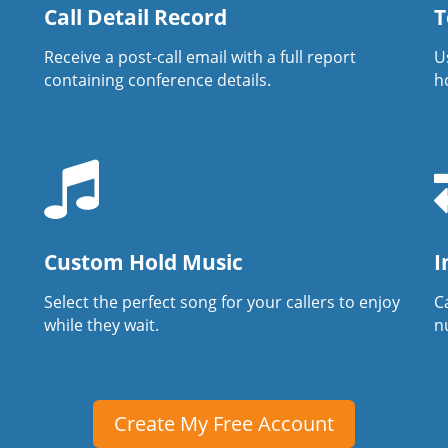
Call Detail Record
T
Receive a post-call email with a full report
U
containing conference details.
h
Custom Hold Music
I
Select the perfect song for your callers to enjoy
Ca
while they wait.
n
Create My Free Account