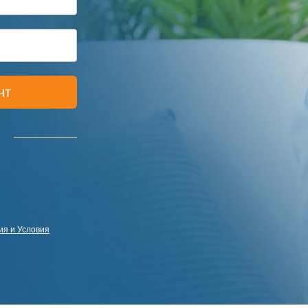
нт
я и Условия