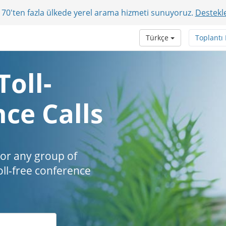
r? 70'ten fazla ülkede yerel arama hizmeti sunuyoruz.
Destekle
Türkçe
Toplantı
Toll-
ce Calls
 or any group of
oll-free conference