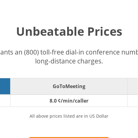
Unbeatable Prices
pants an (800) toll-free dial-in conference nu
long-distance charges.
GoToMeeting
8.0 ¢/min/caller
All above prices listed are in US Dollar