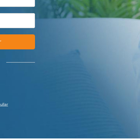
r
ullar