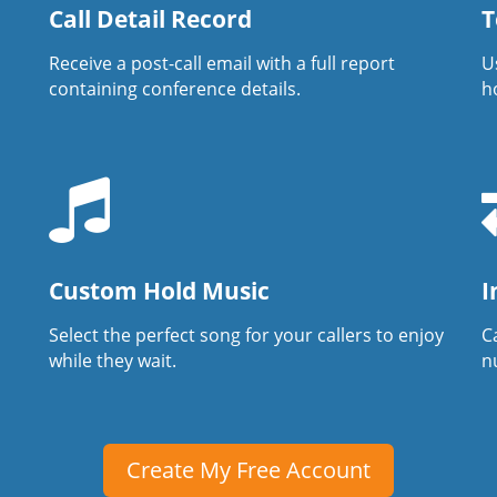
Call Detail Record
T
Receive a post-call email with a full report
U
containing conference details.
h
Custom Hold Music
I
Select the perfect song for your callers to enjoy
Ca
while they wait.
n
Create My Free Account