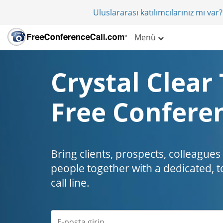
Uluslararası katılımcılarınız mı va
Menü
Crystal Clear 
Free Conferen
Bring clients, prospects, colleagues
people together with a dedicated, t
call line.