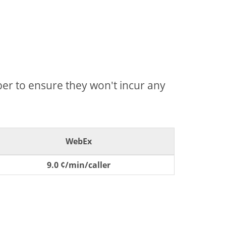
mber to ensure they won't incur any
WebEx
9.0 ¢/min/caller