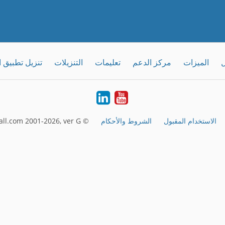
ل
الميزات
مركز الدعم
تعليمات
التنزيلات
تنزيل تطبيق 
LinkedIn
Youtube
الاستخدام المقبول
الشروط والأحكام
© FreeConferenceCall.com 2001-2026, ver G