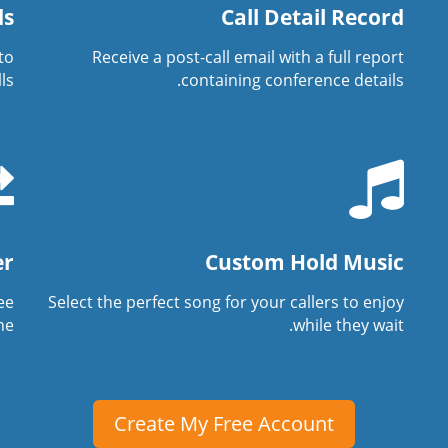
ds
Call Detail Record
to
Receive a post-call email with a full report
s.
containing conference details.
er
Custom Hold Music
ree
Select the perfect song for your callers to enjoy
e.
while they wait.
Create My Free Account