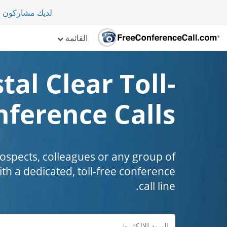
لديك مشاركون دولي
القائمة
tal Clear Toll-
nference Calls
prospects, colleagues or any group of
th a dedicated, toll-free conference
call line.