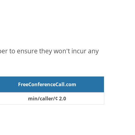
mber to ensure they won't incur any
FreeConferenceCall.com
2.0 ¢/min/caller