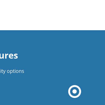
ures
ity options