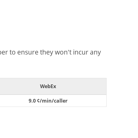
mber to ensure they won't incur any
WebEx
9.0 ¢/min/caller