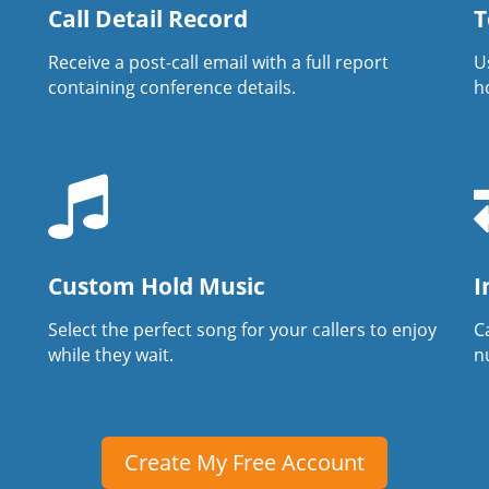
Call Detail Record
T
Receive a post-call email with a full report
U
containing conference details.
h
Custom Hold Music
I
Select the perfect song for your callers to enjoy
Ca
while they wait.
n
Create My Free Account