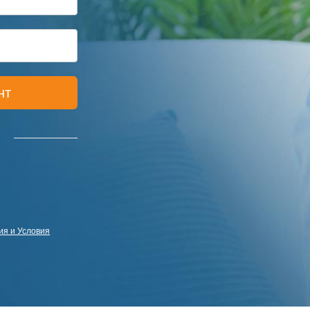
нт
я и Условия