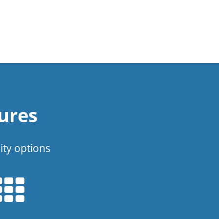
ures
ity options