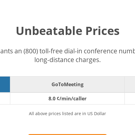
Unbeatable Prices
pants an (800) toll-free dial-in conference nu
long-distance charges.
GoToMeeting
8.0 ¢/min/caller
All above prices listed are in US Dollar