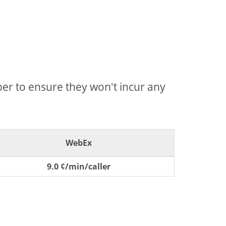
mber to ensure they won't incur any
WebEx
9.0 ¢/min/caller