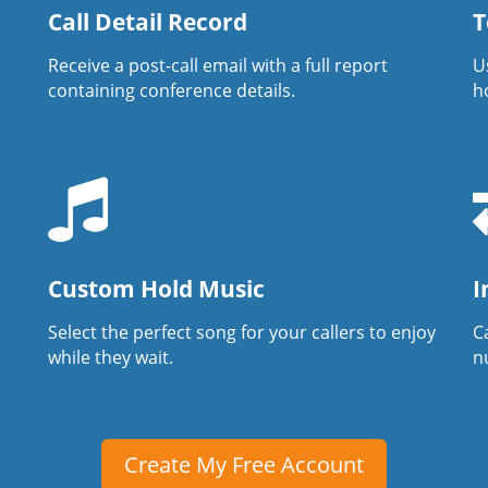
Call Detail Record
T
Receive a post-call email with a full report
U
containing conference details.
h
Custom Hold Music
I
Select the perfect song for your callers to enjoy
Ca
while they wait.
n
Create My Free Account