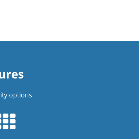
ures
ity options