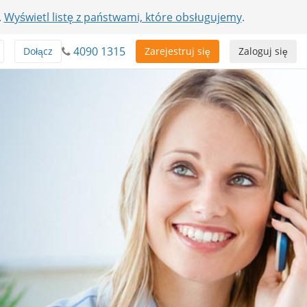
.
Wyświetl listę z państwami, które obsługujemy
.
4090 1315
Dołącz
Zarejestruj się
Zaloguj się