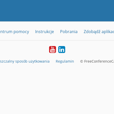
entrum pomocy
Instrukcje
Pobrania
Zdobądź aplika
YouTube
LinkedIn
szczalny sposób użytkowania
Regulamin
© FreeConferenceCa