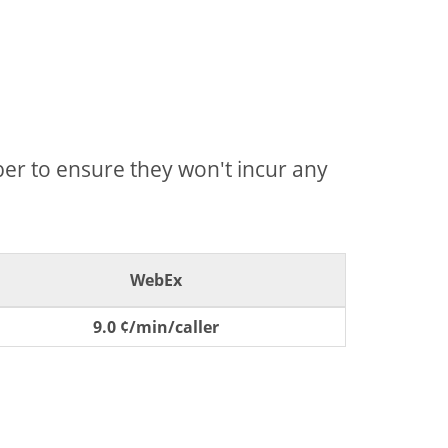
mber to ensure they won't incur any
WebEx
9.0 ¢/min/caller