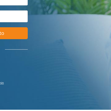
to
min