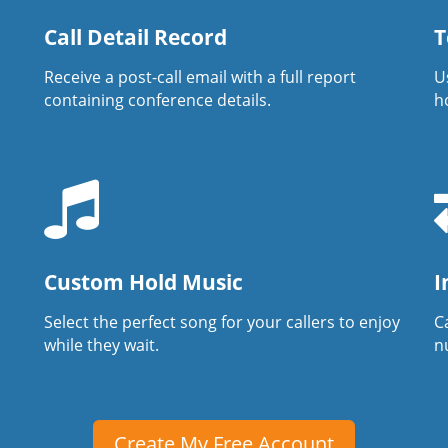
Call Detail Record
T
Receive a post-call email with a full report
U
containing conference details.
h
Custom Hold Music
I
Select the perfect song for your callers to enjoy
Ca
while they wait.
n
Create My Free Account