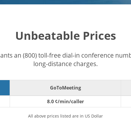
Unbeatable Prices
pants an (800) toll-free dial-in conference nu
long-distance charges.
GoToMeeting
8.0 ¢/min/caller
All above prices listed are in US Dollar