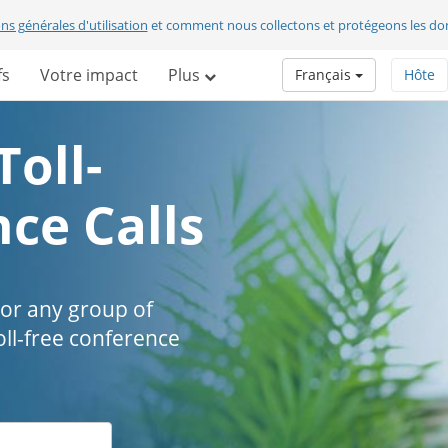
ns générales d'utilisation
et comment nous collectons et protégeons les do
fs
Votre impact
Plus
Français
Hôte
Toll-
ce Calls
 or any group of
oll-free conference