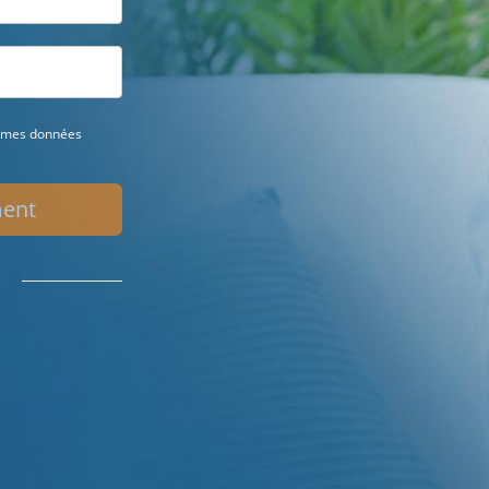
 mes données
ment