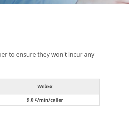
mber to ensure they won't incur any
WebEx
9.0 ¢/min/caller