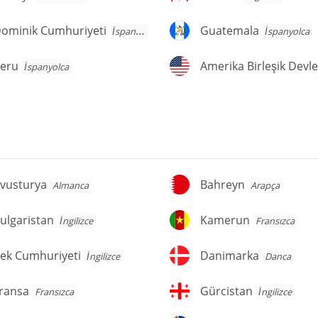
ominik
Guatemala
ominik Cumhuriyeti
Guatemala
İspanyolca
İspanyolca
umhuriyeti
eru
Amerika
eru
İspanyolca
Birleşik
Devletleri
vusturya
Bahreyn
vusturya
Bahreyn
Almanca
Arapça
lgaristan
Kamerun
ulgaristan
Kamerun
İngilizce
Fransızca
ek
Danimarka
ek Cumhuriyeti
Danimarka
İngilizce
Danca
umhuriyeti
ransa
Gürcistan
ransa
Gürcistan
Fransızca
İngilizce