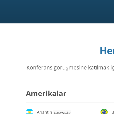
He
Konferans görüşmesine katılmak için,
Amerikalar
Arjantin
Br
Arjantin
B
İspanyolca