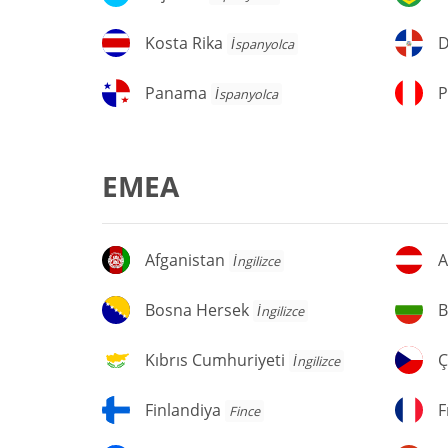
Kosta
D
Kosta Rika
D
İspanyolca
Rika
C
Panama
P
Panama
P
İspanyolca
EMEA
Afganistan
A
Afganistan
A
İngilizce
Bosna
Bu
Bosna Hersek
B
İngilizce
Hersek
Kıbrıs
Ç
Kıbrıs Cumhuriyeti
Ç
İngilizce
Cumhuriyeti
C
Finlandiya
F
Finlandiya
F
Fince