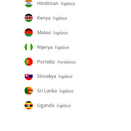
Hindistan
Hindistan
İngilizce
Kenya
Kenya
İngilizce
Malavi
Malavi
İngilizce
Nijerya
Nijerya
İngilizce
Portekiz
Portekiz
Portekizce
Slovakya
Slovakya
İngilizce
Sri
Sri Lanka
İngilizce
Lanka
Uganda
Uganda
İngilizce