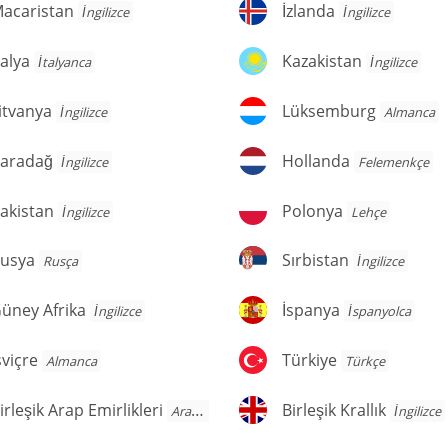
acaristan
İzlanda
acaristan
İzlanda
İngilizce
İngilizce
alya
Kazakistan
talya
Kazakistan
İtalyanca
İngilizce
tvanya
Lüksemburg
itvanya
Lüksemburg
İngilizce
Almanca
aradağ
Hollanda
aradağ
Hollanda
İngilizce
Felemenkçe
kistan
Polonya
akistan
Polonya
İngilizce
Lehçe
usya
Sırbistan
usya
Sırbistan
Rusça
İngilizce
üney
İspanya
üney Afrika
İspanya
İngilizce
İspanyolca
rika
viçre
Türkiye
sviçre
Türkiye
Almanca
Türkçe
rleşik
Birleşik
irleşik Arap Emirlikleri
Birleşik Krallık
Arapça
İngilizce
rap
Krallık