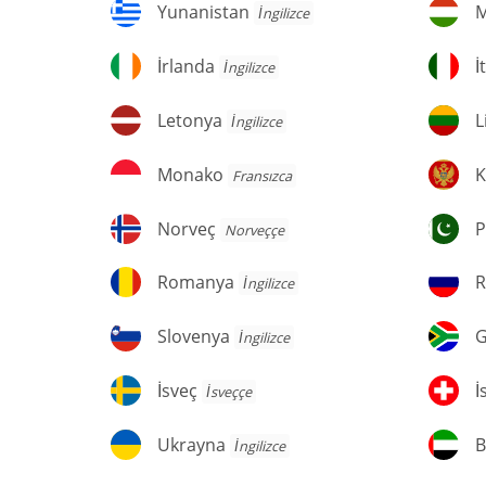
Yunanistan
M
Yunanistan
M
İngilizce
İrlanda
İt
İrlanda
İ
İngilizce
Letonya
Li
Letonya
L
İngilizce
Monako
K
Monako
K
Fransızca
Norveç
Pa
Norveç
P
Norveççe
Romanya
R
Romanya
R
İngilizce
Slovenya
G
Slovenya
G
İngilizce
Af
İsveç
İs
İsveç
İ
İsveççe
Ukrayna
Bi
Ukrayna
B
İngilizce
A