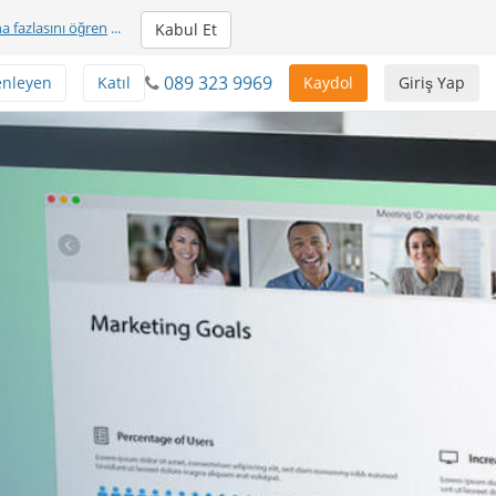
a fazlasını öğren
...
Kabul Et
089 323 9969
enleyen
Katıl
Kaydol
Giriş Yap