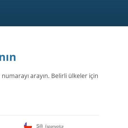
nın
numarayı arayın. Belirli ülkeler için
Şili
Şili
İspanyolca