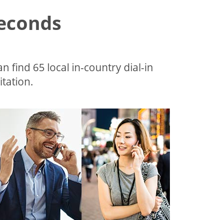
Seconds
an find 65 local in-country dial-in
tation.