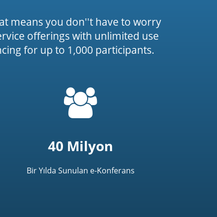
at means you don''t have to worry
service offerings with unlimited use
ing for up to 1,000 participants.
=
t('common.people_icon')
40 Milyon
Bir Yılda Sunulan e-Konferans