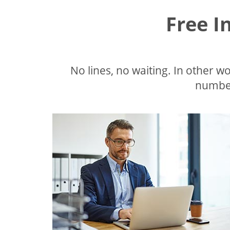
Free I
No lines, no waiting. In other wor
number