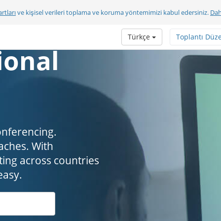
rtları
ve kişisel verileri toplama ve koruma yöntemimizi kabul edersiniz.
Dah
Türkçe
Toplantı Düz
ional
onferencing.
. ​​​​​​​With
ing across countries
easy.