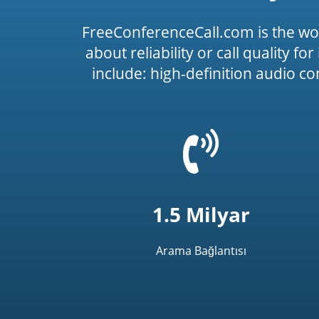
FreeConferenceCall.com is the wo
about reliability or call quality f
include: high-definition audio c
=
t('common.phone_
1.5 Milyar
Arama Bağlantısı