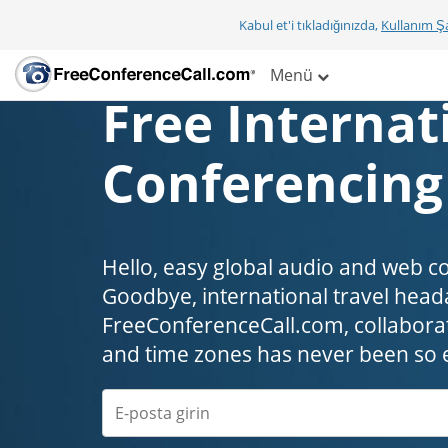
Kabul et'i tıkladığınızda,
Kullanım Şa
Menü
Free Internat
Conferencing
Hello, easy global audio and web c
Goodbye, international travel headaches
FreeConferenceCall.com, collaborat
and time zones has never been so 