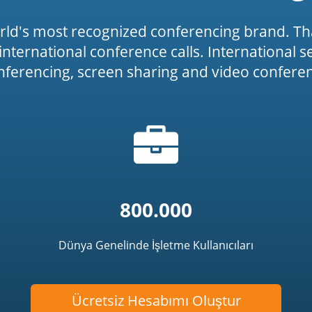
rld's most recognized conferencing brand. Th
or international conference calls. International 
onferencing, screen sharing and video conferenc
Evrak
icon')
çantası
simgesi
800.000
Dünya Genelinde İşletme Kullanıcıları
Ücretsiz Hesabımı Oluştur