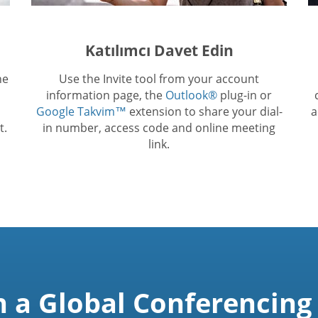
Katılımcı Davet Edin
he
Use the Invite tool from your account
information page, the
Outlook®
plug-in or
Google Takvim™
extension to share your dial-
a
t.
in number, access code and online meeting
link.
n a Global Conferencing