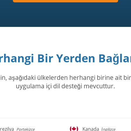
rhangi Bir Yerden Bağla
 aşağıdaki ülkelerden herhangi birine ait bir 
uygulama içi dil desteği mevcuttur.
ezilya
Kanada
rezilya
Kanada
Portekizce
İngilizce