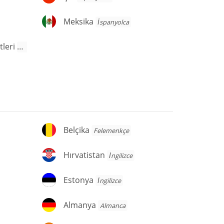
Meksika
Meksika
İspanyolca
Amerika Birleşik Devletleri
İngilizce
Belçika
Belçika
Felemenkçe
Hırvatistan
Hırvatistan
İngilizce
Estonya
Estonya
İngilizce
Almanya
Almanya
Almanca