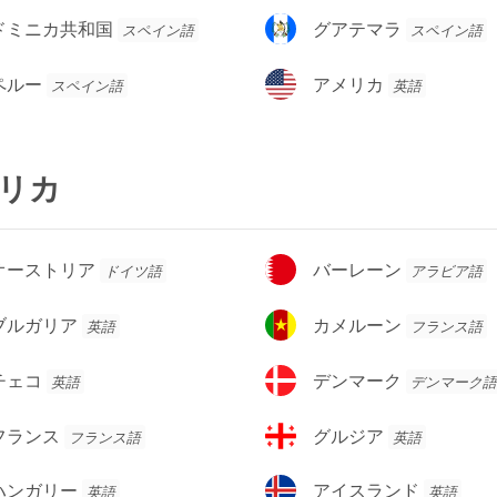
ダ
グ
ドミニカ共和国
グアテマラ
スペイン語
スペイン語
ア
テ
ア
ペルー
アメリカ
スペイン語
英語
マ
メ
ラ
リ
カ
リカ
バ
オーストリア
バーレーン
ドイツ語
アラビア語
ー
レ
カ
ブルガリア
カメルーン
英語
フランス語
ー
メ
ン
ル
デ
チェコ
デンマーク
英語
デンマーク語
ー
ン
ン
マ
グ
フランス
グルジア
フランス語
英語
ー
ル
ク
ジ
ア
ハンガリー
アイスランド
英語
英語