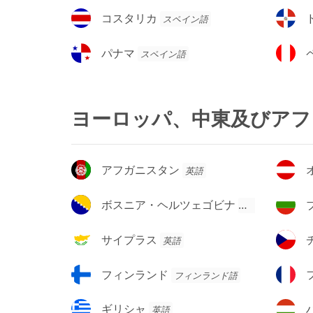
ゼ
ジ
コ
ド
コスタリカ
スペイン語
ン
ル
ス
ミ
チ
タ
ニ
パ
ペ
パナマ
スペイン語
ン
リ
カ
ナ
ル
カ
共
マ
ー
和
国
ヨーロッパ、中東及びアフ
ア
オ
アフガニスタン
英語
フ
ー
ガ
ス
ボ
ブ
ボスニア・ヘルツェゴビナ
英語
ニ
ト
ス
ル
ス
リ
ニ
ガ
サ
チ
サイプラス
英語
タ
ア
ア・
リ
イ
ェ
ン
ヘ
ア
プ
コ
フ
フ
フィンランド
フィンランド語
ル
ラ
ィ
ラ
ツ
ス
ン
ン
ギ
ハ
ギリシャ
英語