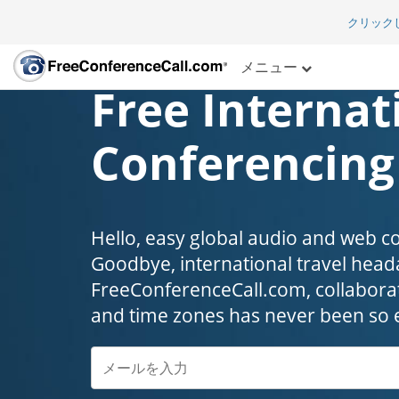
クリック
メニュー
Free Internat
Conferencing
Hello, easy global audio and web c
Goodbye, international travel headaches
FreeConferenceCall.com, collaborat
and time zones has never been so 