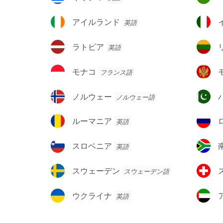
ェ
ラ
ス
リ
ン
ゴ
ン
シ
ガ
ア
イ
アイルランド
英語
ビ
ド
ャ
リ
イ
タ
ナ
ー
ル
リ
ラ
リ
ラトビア
英語
ラ
ア
ト
ト
ン
ビ
ア
モ
モ
モナコ
フランス語
ド
ア
ニ
ナ
ン
ア
コ
テ
ノ
パ
ノルウェー
ノルウェー語
ネ
ル
キ
グ
ウ
ス
ル
ロ
ルーマニア
英語
ロ
ェ
タ
ー
シ
ー
ン
マ
ア
ス
南
スロベニア
英語
ニ
連
ロ
ア
ア
邦
ベ
フ
ス
ス
スウェーデン
スウェーデン語
ニ
リ
ウ
イ
ア
カ
ェ
ス
ウ
ア
ウクライナ
英語
ー
ク
ラ
デ
ラ
ブ