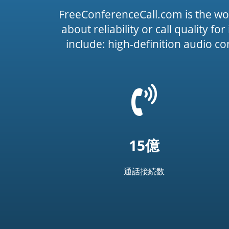
FreeConferenceCall.com is the wo
about reliability or call quality f
include: high-definition audio c
=
t('common.phone_
15億
通話接続数