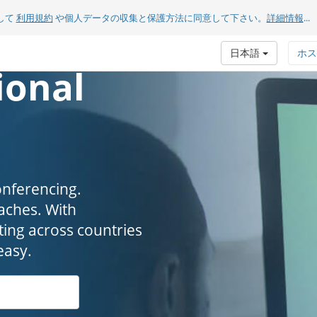
して
利用規約
や個人データの収集と保護方法に同意して下さい。
詳細情報
...
日本語
ホス
ional
onferencing.
. ​​​​​​​With
ing across countries
easy.