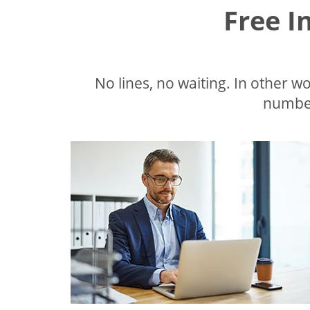
Free I
No lines, no waiting. In other wor
number