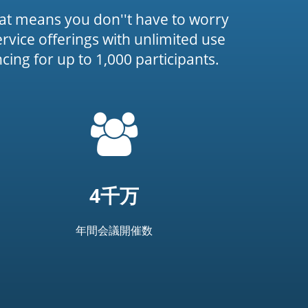
at means you don''t have to worry
service offerings with unlimited use
ing for up to 1,000 participants.
=
t('common.people_icon')
4千万
年間会議開催数