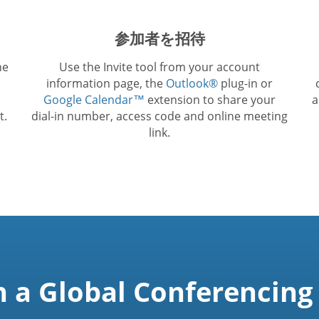
参加者を招待
he
Use the Invite tool from your account
information page, the
Outlook®
plug-in or
Google Calendar™
extension to share your
a
t.
dial-in number, access code and online meeting
link.
n a Global Conferencing