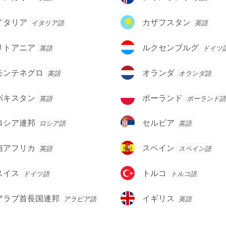
ア
イ
ス
カ
イタリア
カザフスタン
イタリア語
英語
ラ
ザ
ン
フ
ル
リトアニア
ルクセンブルグ
英語
ドイツ
ド
ス
ク
タ
セ
オ
モンテネグロ
オランダ
英語
オランダ語
ン
ン
ラ
ブ
ン
ポ
パキスタン
ポーランド
英語
ポーランド語
ル
ダ
ー
グ
ラ
セ
ロシア連邦
セルビア
ロシア語
英語
ン
ル
ド
ビ
ス
南アフリカ
スペイン
英語
スペイン語
ア
ペ
イ
ト
スイス
トルコ
ドイツ語
トルコ語
ン
ル
コ
イ
アラブ首長国連邦
イギリス
アラビア語
英語
ギ
リ