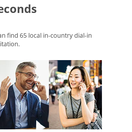
Seconds
an find 65 local in-country dial-in
tation.