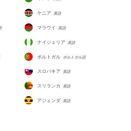
ン
ド
ケ
ケニア
英語
ニ
ア
マ
マラウイ
語
英語
ラ
ウ
ナ
ナイジェリア
英語
イ
イ
ジ
ポ
ポルトガル
ポルトガル語
ェ
ル
リ
ト
ス
スロバキア
英語
ア
ガ
ロ
ル
バ
ス
スリランカ
英語
キ
リ
ア
ラ
ア
アジェンダ
英語
ン
ジ
カ
ェ
ン
ダ