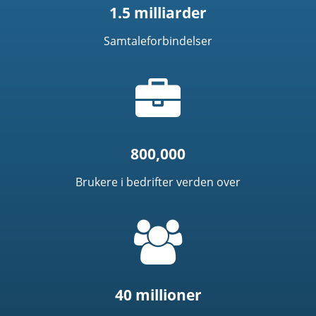
1.5 milliarder
Samtaleforbindelser
Koffert
Ikon
800,000
Brukere i bedrifter verden over
=
t('common.people_icon')
40 millioner