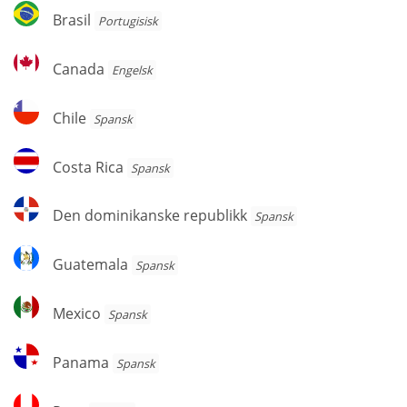
Brasil
Brasil
Portugisisk
Canada
Canada
Engelsk
Chile
Chile
Spansk
Costa
Costa Rica
Spansk
Rica
Den
Den dominikanske republikk
Spansk
dominikanske
republikk
Guatemala
Guatemala
Spansk
Mexico
Mexico
Spansk
Panama
Panama
Spansk
Peru