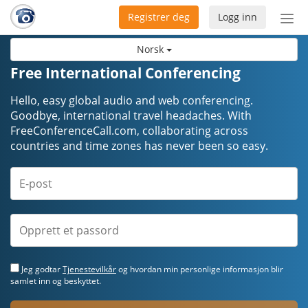
Registrer deg
Logg inn
Bytt
nav
Norsk
Free International Conferencing
Hello, easy global audio and web conferencing.
Goodbye, international travel headaches. ​​​​​​​With
FreeConferenceCall.com, collaborating across
countries and time zones has never been so easy.
Jeg godtar
Tjenestevilkår
og hvordan min personlige informasjon blir
samlet inn og beskyttet.