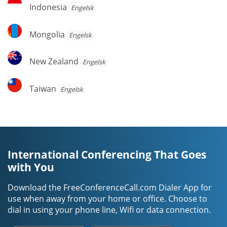
Indonesia
Indonesia
Engelsk
Mongolia
Mongolia
Engelsk
New
New Zealand
Engelsk
Zealand
Taiwan
Taiwan
Engelsk
International Conferencing That Goes
with You
Download the FreeConferenceCall.com Dialer App for
use when away from your home or office. Choose to
dial in using your phone line, Wifi or data connection.