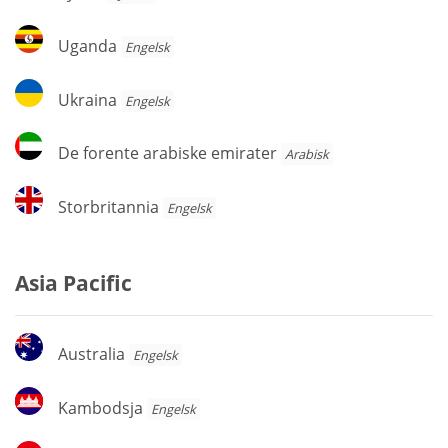
Uganda
Uganda
Engelsk
Ukraina
Ukraina
Engelsk
De
De forente arabiske emirater
Arabisk
forente
arabiske
Storbritannia
Storbritannia
Engelsk
emirater
Asia Pacific
Australia
Australia
Engelsk
Kambodsja
Kambodsja
Engelsk