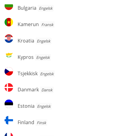
Herzegovinia
Bulgaria
Bulgaria
Engelsk
Kamerun
Kamerun
Fransk
Kroatia
Kroatia
Engelsk
Kypros
Kypros
Engelsk
Tsjekkisk
Tsjekkisk
Engelsk
Danmark
Danmark
Dansk
Estonia
Estonia
Engelsk
Finland
Finland
Finsk
Frankrike