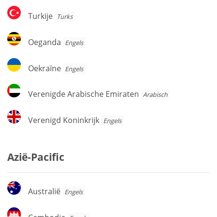
Turkije
Turkije
Turks
Oeganda
Oeganda
Engels
Oekraïne
Oekraïne
Engels
Verenigde
Verenigde Arabische Emiraten
Arabisch
Arabische
Emiraten
Verenigd
Verenigd Koninkrijk
Engels
Koninkrijk
Azië-Pacific
Australië
Australië
Engels
Cambodja