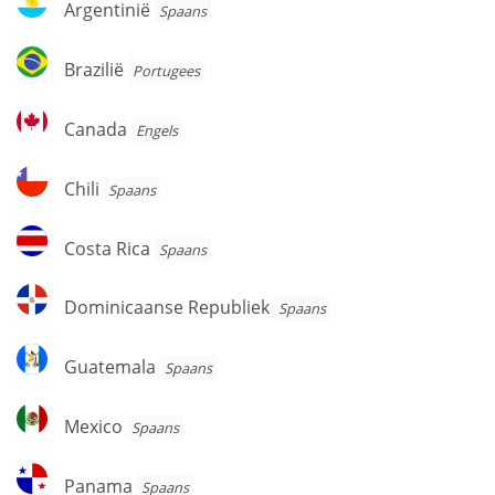
Argentinië
Spaans
Brazilië
Brazilië
Portugees
Canada
Canada
Engels
Chili
Chili
Spaans
Costa
Costa Rica
Spaans
Rica
Dominicaanse
Dominicaanse Republiek
Spaans
Republiek
Guatemala
Guatemala
Spaans
Mexico
Mexico
Spaans
Panama
Panama
Spaans