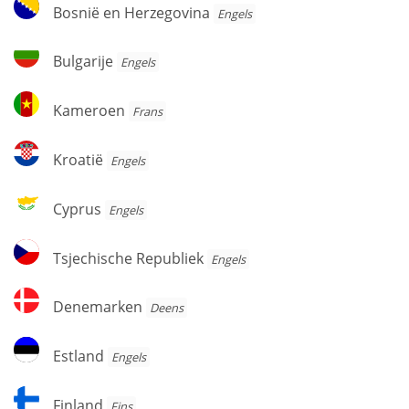
Bosnië
Bosnië en Herzegovina
Engels
en
Herzegovina
Bulgarije
Bulgarije
Engels
Kameroen
Kameroen
Frans
Kroatië
Kroatië
Engels
Cyprus
Cyprus
Engels
Tsjechische
Tsjechische Republiek
Engels
Republiek
Denemarken
Denemarken
Deens
Estland
Estland
Engels
Finland
Finland
Fins