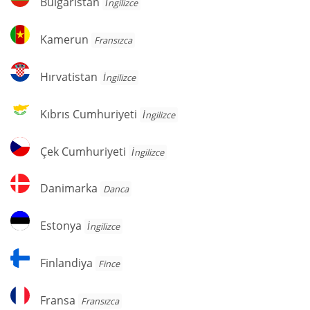
Bulgaristan
İngilizce
Kamerun
Kamerun
Fransızca
Hırvatistan
Hırvatistan
İngilizce
Kıbrıs
Kıbrıs Cumhuriyeti
İngilizce
Cumhuriyeti
Çek
Çek Cumhuriyeti
İngilizce
Cumhuriyeti
Danimarka
Danimarka
Danca
Estonya
Estonya
İngilizce
Finlandiya
Finlandiya
Fince
Fransa
Fransa
Fransızca