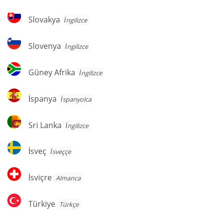
Slovakya
Slovakya
İngilizce
Slovenya
Slovenya
İngilizce
Güney
Güney Afrika
İngilizce
Afrika
İspanya
İspanya
İspanyolca
Sri
Sri Lanka
İngilizce
Lanka
İsveç
İsveç
İsveççe
İsviçre
İsviçre
Almanca
Türkiye
Türkiye
Türkçe