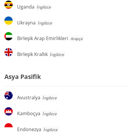
Uganda
Uganda
İngilizce
Ukrayna
Ukrayna
İngilizce
Birleşik
Birleşik Arap Emirlikleri
Arapça
Arap
Emirlikleri
Birleşik
Birleşik Krallık
İngilizce
Krallık
Asya Pasifik
Avustralya
Avustralya
İngilizce
Kamboçya
Kamboçya
İngilizce
Endonezya
Endonezya
İngilizce