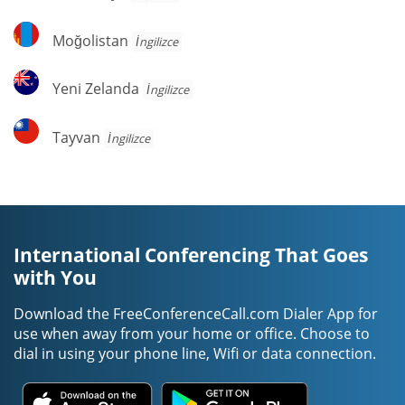
Moğolistan
Moğolistan
İngilizce
Yeni
Yeni Zelanda
İngilizce
Zelanda
Tayvan
Tayvan
İngilizce
International Conferencing That Goes
with You
Download the FreeConferenceCall.com Dialer App for
use when away from your home or office. Choose to
dial in using your phone line, Wifi or data connection.