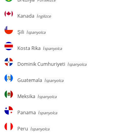
Portekizce
Kanada
Kanada
İngilizce
Şili
Şili
İspanyolca
Kosta
Kosta Rika
İspanyolca
Rika
Dominik
Dominik Cumhuriyeti
İspanyolca
Cumhuriyeti
Guatemala
Guatemala
İspanyolca
Meksika
Meksika
İspanyolca
Panama
Panama
İspanyolca
Peru
Peru
İspanyolca