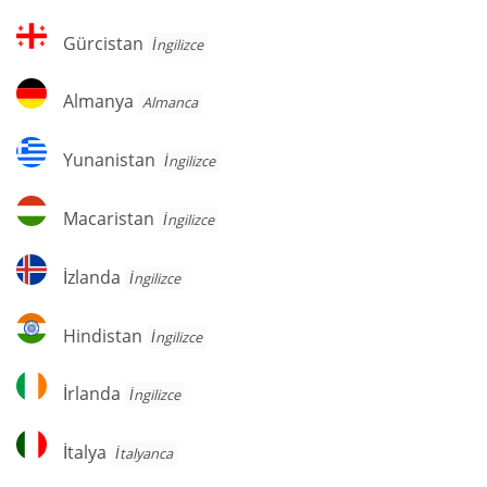
Gürcistan
Gürcistan
İngilizce
Almanya
Almanya
Almanca
Yunanistan
Yunanistan
İngilizce
Macaristan
Macaristan
İngilizce
İzlanda
İzlanda
İngilizce
Hindistan
Hindistan
İngilizce
İrlanda
İrlanda
İngilizce
İtalya
İtalya
İtalyanca