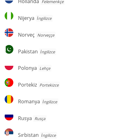
Hollanda
Felemenkçe
Nijerya
Nijerya
İngilizce
Norveç
Norveç
Norveççe
Pakistan
Pakistan
İngilizce
Polonya
Polonya
Lehçe
Portekiz
Portekiz
Portekizce
Romanya
Romanya
İngilizce
Rusya
Rusya
Rusça
Sırbistan
Sırbistan
İngilizce