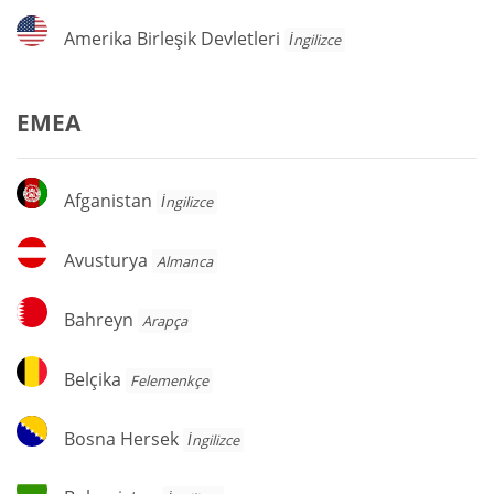
Amerika
Amerika Birleşik Devletleri
İngilizce
Birleşik
Devletleri
EMEA
Afganistan
Afganistan
İngilizce
Avusturya
Avusturya
Almanca
Bahreyn
Bahreyn
Arapça
Belçika
Belçika
Felemenkçe
Bosna
Bosna Hersek
İngilizce
Hersek
Bulgaristan