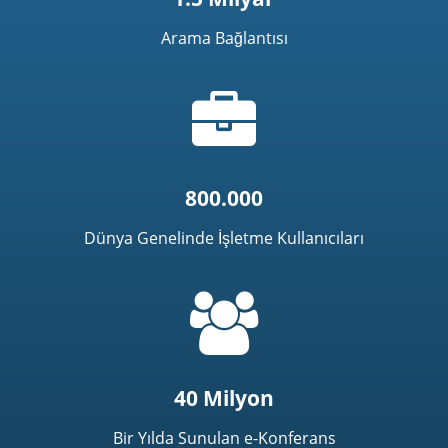
Arama Bağlantısı
Evrak
çantası
simgesi
800.000
Dünya Genelinde İşletme Kullanıcıları
=
t('common.people_icon')
40 Milyon
Bir Yılda Sunulan e-Konferans