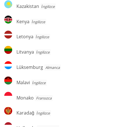
Kazakistan
Kazakistan
İngilizce
Kenya
Kenya
İngilizce
Letonya
Letonya
İngilizce
Litvanya
Litvanya
İngilizce
Lüksemburg
Lüksemburg
Almanca
Malavi
Malavi
İngilizce
Monako
Monako
Fransızca
Karadağ
Karadağ
İngilizce
Hollanda