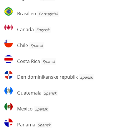
Brasilien
Brasilien
Portugisisk
Canada
Canada
Engelsk
Chile
Chile
Spansk
Costa
Costa Rica
Spansk
Rica
Den
Den dominikanske republik
Spansk
dominikanske
republik
Guatemala
Guatemala
Spansk
Mexico
Mexico
Spansk
Panama
Panama
Spansk