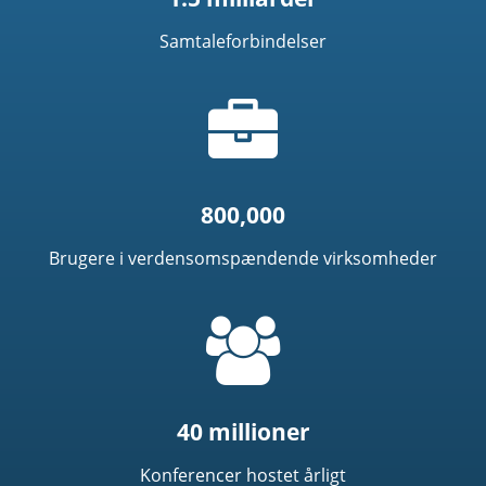
Samtaleforbindelser
Taske
ikon
800,000
Brugere i verdensomspændende virksomheder
=
t('common.people_icon')
40 millioner
Konferencer hostet årligt