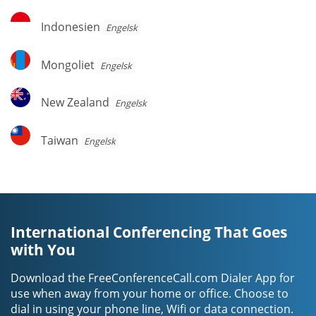
Indonesien
Indonesien
Engelsk
Mongoliet
Mongoliet
Engelsk
New
New Zealand
Engelsk
Zealand
Taiwan
Taiwan
Engelsk
International Conferencing That Goes
with You
Download the FreeConferenceCall.com Dialer App for
use when away from your home or office. Choose to
dial in using your phone line, Wifi or data connection.