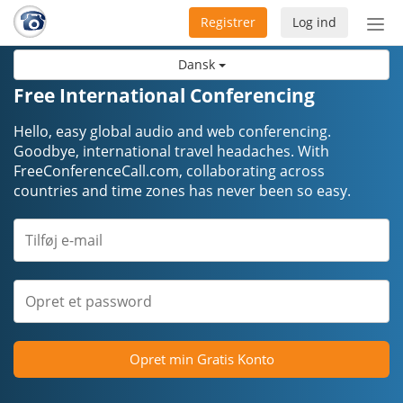
Registrer
Log ind
Slå
nav
Dansk
til/f
Free International Conferencing
Hello, easy global audio and web conferencing.
Goodbye, international travel headaches. ​​​​​​​With
FreeConferenceCall.com, collaborating across
countries and time zones has never been so easy.
Opret min Gratis Konto