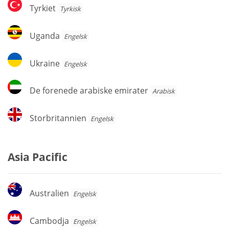
Tyrkiet
Tyrkiet
Tyrkisk
Uganda
Uganda
Engelsk
Ukraine
Ukraine
Engelsk
De
De forenede arabiske emirater
Arabisk
forenede
arabiske
Storbritannien
Storbritannien
Engelsk
emirater
Asia Pacific
Australien
Australien
Engelsk
Cambodja
Cambodja
Engelsk