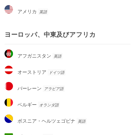
ー
ア
アメリカ
英語
メ
リ
カ
ヨーロッパ、中東及びアフリカ
ア
アフガニスタン
英語
フ
ガ
オ
オーストリア
ドイツ語
ニ
ー
ス
ス
バ
タ
バーレーン
アラビア語
ト
ー
ン
リ
レ
ベ
ア
ベルギー
オランダ語
ー
ル
ン
ギ
ボ
ボスニア・ヘルツェゴビナ
英語
ー
ス
ニ
ブ