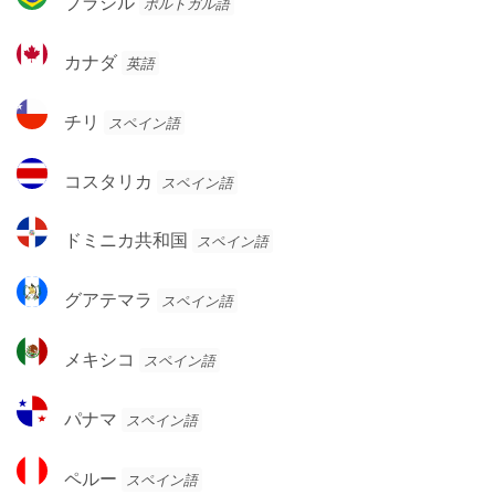
ブラジル
ポルトガル語
ン
ラ
チ
ジ
カ
ン
カナダ
英語
ル
ナ
ダ
チ
チリ
スペイン語
リ
コ
コスタリカ
スペイン語
ス
タ
ド
ドミニカ共和国
スペイン語
リ
ミ
カ
ニ
グ
グアテマラ
スペイン語
カ
ア
共
テ
メ
和
メキシコ
スペイン語
マ
キ
国
ラ
シ
パ
パナマ
スペイン語
コ
ナ
マ
ペ
ペルー
スペイン語
ル