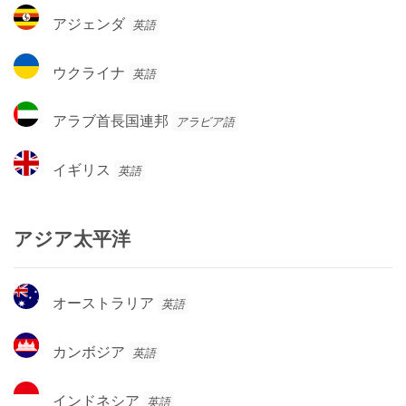
コ
ア
アジェンダ
英語
ジ
ェ
ウ
ウクライナ
英語
ン
ク
ダ
ラ
ア
アラブ首長国連邦
アラビア語
イ
ラ
ナ
ブ
イ
イギリス
英語
首
ギ
長
リ
国
ス
アジア太平洋
連
邦
オ
オーストラリア
英語
ー
ス
カ
カンボジア
英語
ト
ン
ラ
ボ
イ
リ
インドネシア
英語
ジ