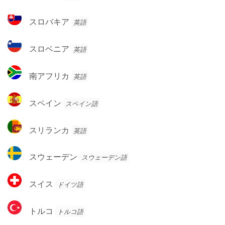
ル
邦
ビ
ス
スロバキア
英語
ア
ロ
バ
ス
スロベニア
英語
キ
ロ
ア
ベ
南
南アフリカ
英語
ニ
ア
ア
フ
ス
スペイン
スペイン語
リ
ペ
カ
イ
ス
スリランカ
英語
ン
リ
ラ
ス
スウェーデン
スウェーデン語
ン
ウ
カ
ェ
ス
スイス
ドイツ語
ー
イ
デ
ス
ト
ン
トルコ
トルコ語
ル