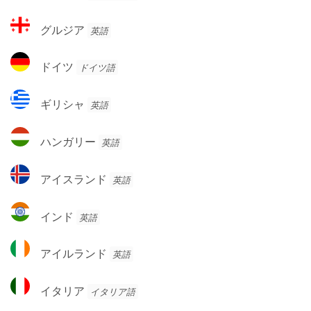
ラ
ン
ン
グ
ド
グルジア
英語
ス
ル
ジ
ド
ドイツ
ドイツ語
ア
イ
ツ
ギ
ギリシャ
英語
リ
シ
ハ
ハンガリー
英語
ャ
ン
ガ
ア
アイスランド
英語
リ
イ
ー
ス
イ
インド
英語
ラ
ン
ン
ド
ア
ド
アイルランド
英語
イ
ル
イ
イタリア
イタリア語
ラ
タ
ン