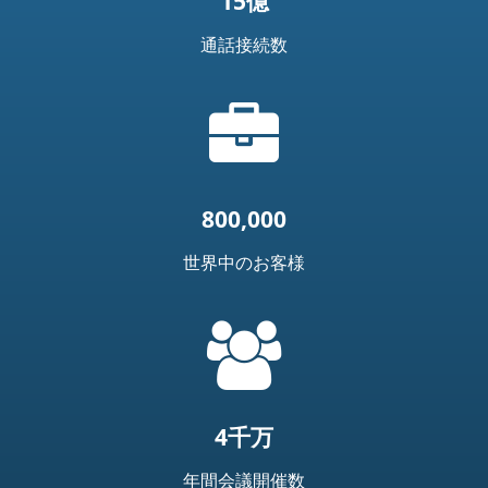
15億
通話接続数
ブ
リ
ー
フ
ケ
800,000
ー
ス
世界中のお客様
ア
イ
=
コ
t('common.people_icon')
ン
4千万
年間会議開催数