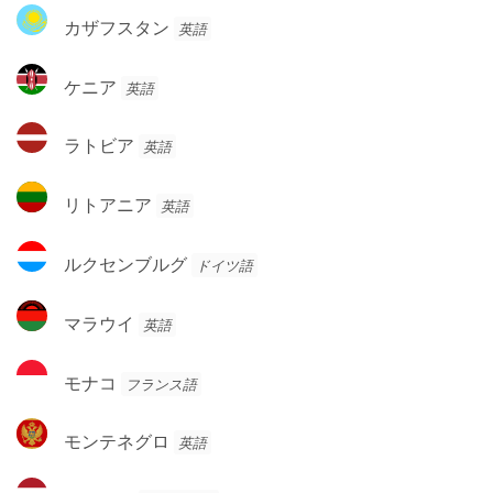
リ
カ
ド
カザフスタン
英語
ア
ザ
フ
ケ
ケニア
英語
ス
ニ
タ
ア
ラ
ン
ラトビア
英語
ト
ビ
リ
リトアニア
英語
ア
ト
ア
ル
ルクセンブルグ
ドイツ語
ニ
ク
ア
セ
マ
マラウイ
英語
ン
ラ
ブ
ウ
モ
ル
モナコ
フランス語
イ
ナ
グ
コ
モ
モンテネグロ
英語
ン
テ
オ