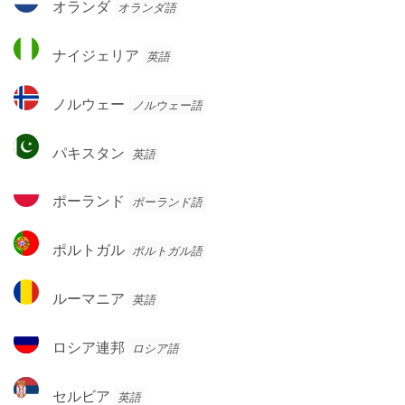
オランダ
オランダ語
ネ
ラ
グ
ン
ナ
ロ
ナイジェリア
英語
ダ
イ
ジ
ノ
ノルウェー
ノルウェー語
ェ
ル
リ
ウ
パ
ア
パキスタン
英語
ェ
キ
ー
ス
ポ
ポーランド
ポーランド語
タ
ー
ン
ラ
ポ
ポルトガル
ポルトガル語
ン
ル
ド
ト
ル
ルーマニア
英語
ガ
ー
ル
マ
ロ
ロシア連邦
ロシア語
ニ
シ
ア
ア
セ
セルビア
英語
連