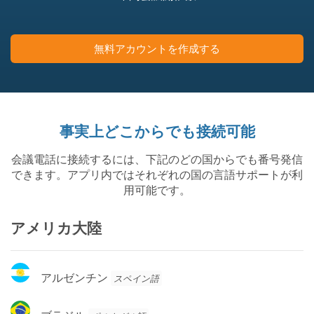
無料アカウントを作成する
事実上どこからでも接続可能
会議電話に接続するには、下記のどの国からでも番号発信
できます。アプリ内ではそれぞれの国の言語サポートが利
用可能です。
アメリカ大陸
ア
アルゼンチン
スペイン語
ル
ゼ
ブ