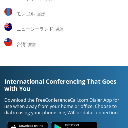
ン
ア
ア
ド
モ
モンゴル
英語
ネ
ン
シ
ゴ
ニ
ア
ニュージーランド
英語
ル
ュ
ー
台
台湾
英語
ジ
湾
ー
ラ
ン
ド
International Conferencing That Goes
with You
Download the FreeConferenceCall.com Dialer App for
use when away from your home or office. Choose to
dial in using your phone line, Wifi or data connection.