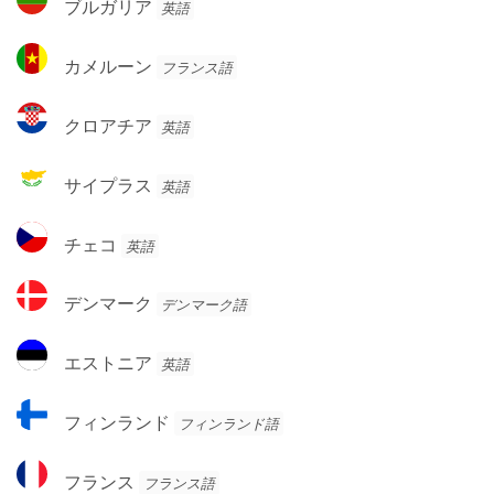
ブルガリア
英語
ア・
ル
ヘ
ガ
カ
ル
カメルーン
フランス語
リ
メ
ツ
ア
ル
ェ
ク
クロアチア
英語
ー
ゴ
ロ
ン
ビ
ア
サ
サイプラス
英語
ナ
チ
イ
ア
プ
チ
チェコ
英語
ラ
ェ
ス
コ
デ
デンマーク
デンマーク語
ン
マ
エ
エストニア
英語
ー
ス
ク
ト
フ
フィンランド
フィンランド語
ニ
ィ
ア
ン
フ
フランス
フランス語
ラ