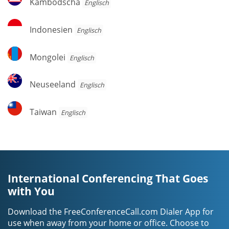
Kambodscha
Englisch
Indonesien
Indonesien
Englisch
Mongolei
Mongolei
Englisch
Neuseeland
Neuseeland
Englisch
Taiwan
Taiwan
Englisch
International Conferencing That Goes
with You
Download the FreeConferenceCall.com Dialer App for
use when away from your home or office. Choose to