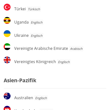
Türkei
Türkei
Türkisch
Uganda
Uganda
Englisch
Ukraine
Ukraine
Englisch
Vereinigte
Vereinigte Arabische Emirate
Arabisch
Arabische
Emirate
Vereinigtes
Vereinigtes Königreich
Englisch
Königreich
Asien-Pazifik
Australien
Australien
Englisch
Kambodscha