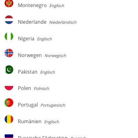
Montenegro
Montenegro
Englisch
Niederlande
Niederlande
Niederländisch
Nigeria
Nigeria
Englisch
Norwegen
Norwegen
Norwegisch
Pakistan
Pakistan
Englisch
Polen
Polen
Polnisch
Portugal
Portugal
Por­tu­gie­sisch
Rumänien
Rumänien
Englisch
Russische
Russische Föderation