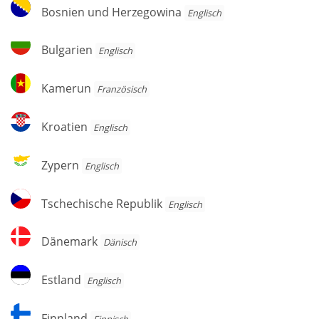
Bosnien
Bosnien und Herzegowina
Englisch
und
Herzegowina
Bulgarien
Bulgarien
Englisch
Kamerun
Kamerun
Französisch
Kroatien
Kroatien
Englisch
Zypern
Zypern
Englisch
Tschechische
Tschechische Republik
Englisch
Republik
Dänemark
Dänemark
Dänisch
Estland
Estland
Englisch
Finnland
Finnland
Finnisch