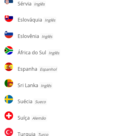
Sérvia
Sérvia
Inglês
Eslováquia
Eslováquia
Inglês
Eslovênia
Eslovênia
Inglês
África
África do Sul
Inglês
do
Sul
Espanha
Espanha
Espanhol
Sri
Sri Lanka
Inglês
Lanka
Suécia
Suécia
Sueco
Suíça
Suíça
Alemão
Turquia
Turquia
Turco