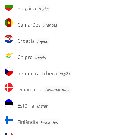
Herzegovina
Bulgária
Bulgária
Inglês
Camarões
Camarões
Francês
Croácia
Croácia
Inglês
Chipre
Chipre
Inglês
República
República Tcheca
Inglês
Tcheca
Dinamarca
Dinamarca
Dinamarquês
Estônia
Estônia
Inglês
Finlândia
Finlândia
Finlandês
França