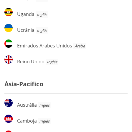
Uganda
Uganda
Inglês
Ucrânia
Ucrânia
Inglês
Emirados
Emirados Árabes Unidos
Árabe
Árabes
Unidos
Reino
Reino Unido
Inglês
Unido
Ásia-Pacífico
Austrália
Austrália
Inglês
Camboja
Camboja
Inglês