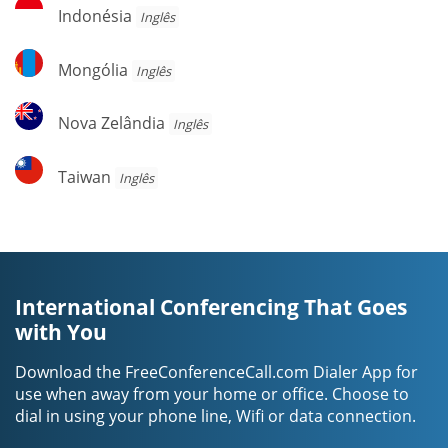
Indonésia
Indonésia
Inglês
Mongólia
Mongólia
Inglês
Nova
Nova Zelândia
Inglês
Zelândia
Taiwan
Taiwan
Inglês
International Conferencing That Goes
with You
Download the FreeConferenceCall.com Dialer App for
use when away from your home or office. Choose to
dial in using your phone line, Wifi or data connection.