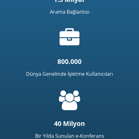
Arama Bağlantısı
Evrak
çantası
simgesi
800.000
Dünya Genelinde İşletme Kullanıcıları
=
t('common.people_icon')
40 Milyon
Bir Yılda Sunulan e-Konferans