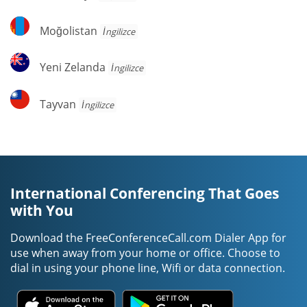
Moğolistan
Moğolistan
İngilizce
Yeni
Yeni Zelanda
İngilizce
Zelanda
Tayvan
Tayvan
İngilizce
International Conferencing That Goes
with You
Download the FreeConferenceCall.com Dialer App for
use when away from your home or office. Choose to
dial in using your phone line, Wifi or data connection.