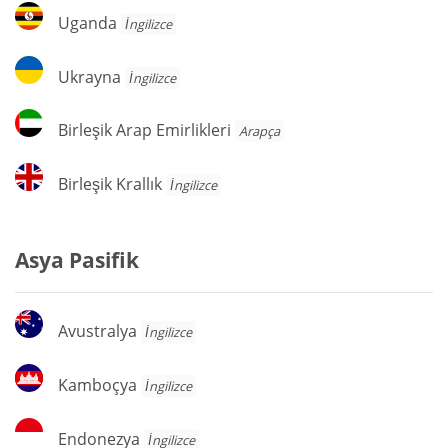
Uganda
Uganda
İngilizce
Ukrayna
Ukrayna
İngilizce
Birleşik
Birleşik Arap Emirlikleri
Arapça
Arap
Emirlikleri
Birleşik
Birleşik Krallık
İngilizce
Krallık
Asya Pasifik
Avustralya
Avustralya
İngilizce
Kamboçya
Kamboçya
İngilizce
Endonezya
Endonezya
İngilizce