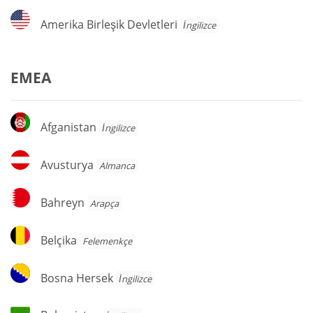
Amerika
Amerika Birleşik Devletleri
İngilizce
Birleşik
Devletleri
EMEA
Afganistan
Afganistan
İngilizce
Avusturya
Avusturya
Almanca
Bahreyn
Bahreyn
Arapça
Belçika
Belçika
Felemenkçe
Bosna
Bosna Hersek
İngilizce
Hersek
Bulgaristan