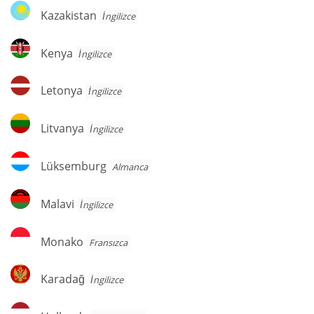
Kazakistan
Kazakistan
İngilizce
Kenya
Kenya
İngilizce
Letonya
Letonya
İngilizce
Litvanya
Litvanya
İngilizce
Lüksemburg
Lüksemburg
Almanca
Malavi
Malavi
İngilizce
Monako
Monako
Fransızca
Karadağ
Karadağ
İngilizce
Hollanda