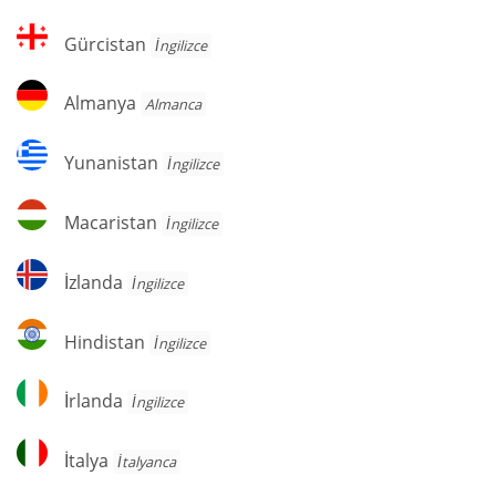
Gürcistan
Gürcistan
İngilizce
Almanya
Almanya
Almanca
Yunanistan
Yunanistan
İngilizce
Macaristan
Macaristan
İngilizce
İzlanda
İzlanda
İngilizce
Hindistan
Hindistan
İngilizce
İrlanda
İrlanda
İngilizce
İtalya
İtalya
İtalyanca