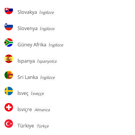
Slovakya
Slovakya
İngilizce
Slovenya
Slovenya
İngilizce
Güney
Güney Afrika
İngilizce
Afrika
İspanya
İspanya
İspanyolca
Sri
Sri Lanka
İngilizce
Lanka
İsveç
İsveç
İsveççe
İsviçre
İsviçre
Almanca
Türkiye
Türkiye
Türkçe