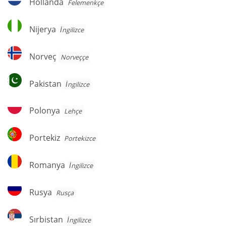
Hollanda
Felemenkçe
Nijerya
Nijerya
İngilizce
Norveç
Norveç
Norveççe
Pakistan
Pakistan
İngilizce
Polonya
Polonya
Lehçe
Portekiz
Portekiz
Portekizce
Romanya
Romanya
İngilizce
Rusya
Rusya
Rusça
Sırbistan
Sırbistan
İngilizce