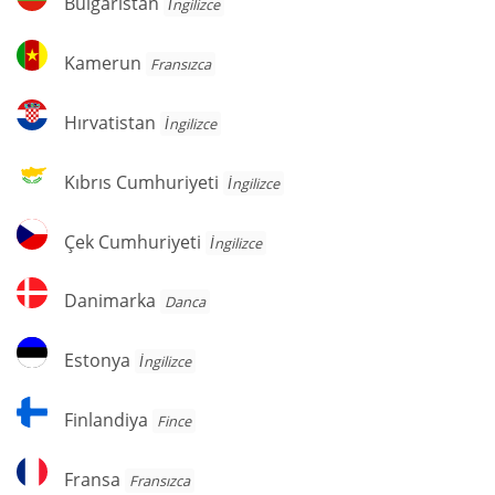
Bulgaristan
İngilizce
Kamerun
Kamerun
Fransızca
Hırvatistan
Hırvatistan
İngilizce
Kıbrıs
Kıbrıs Cumhuriyeti
İngilizce
Cumhuriyeti
Çek
Çek Cumhuriyeti
İngilizce
Cumhuriyeti
Danimarka
Danimarka
Danca
Estonya
Estonya
İngilizce
Finlandiya
Finlandiya
Fince
Fransa
Fransa
Fransızca