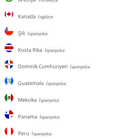
Portekizce
Kanada
Kanada
İngilizce
Şili
Şili
İspanyolca
Kosta
Kosta Rika
İspanyolca
Rika
Dominik
Dominik Cumhuriyeti
İspanyolca
Cumhuriyeti
Guatemala
Guatemala
İspanyolca
Meksika
Meksika
İspanyolca
Panama
Panama
İspanyolca
Peru
Peru
İspanyolca