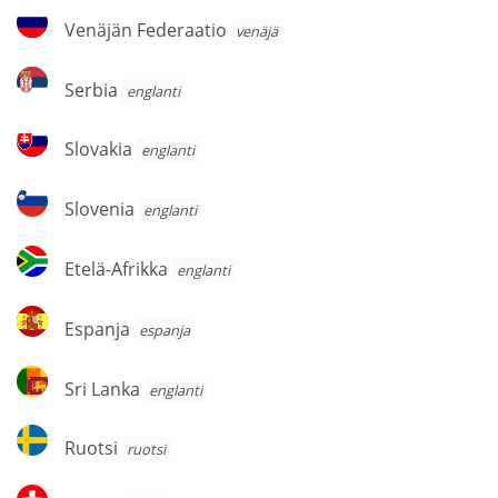
Venäjän
Venäjän Federaatio
venäjä
Federaatio
Serbia
Serbia
englanti
Slovakia
Slovakia
englanti
Slovenia
Slovenia
englanti
Etelä-
Etelä-Afrikka
englanti
Afrikka
Espanja
Espanja
espanja
Sri
Sri Lanka
englanti
Lanka
Ruotsi
Ruotsi
ruotsi
Sveitsi