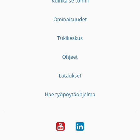
Kuinka se toimii
Ominaisuudet
Tukikeskus
Ohjeet
Lataukset
Hae työpöytäohjelma
YouTube
LinkedIn