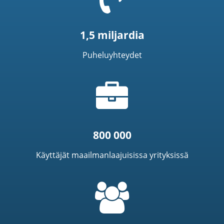
1,5 miljardia
Puheluyhteydet
Salkkukuvake
800 000
Käyttäjät maailmanlaajuisissa yrityksissä
=
t('common.people_icon')