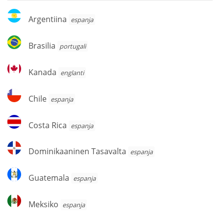
Argentiina
Argentiina
espanja
Brasilia
Brasilia
portugali
Kanada
Kanada
englanti
Chile
Chile
espanja
Costa
Costa Rica
espanja
Rica
Dominikaaninen
Dominikaaninen Tasavalta
espanja
Tasavalta
Guatemala
Guatemala
espanja
Meksiko
Meksiko
espanja