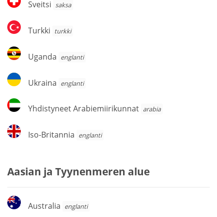
Sveitsi
saksa
Turkki
Turkki
turkki
Uganda
Uganda
englanti
Ukraina
Ukraina
englanti
Yhdistyneet
Yhdistyneet Arabiemiirikunnat
arabia
Arabiemiirikunnat
Iso-
Iso-Britannia
englanti
Britannia
Aasian ja Tyynenmeren alue
Australia
Australia
englanti