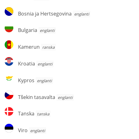
Bosnia
Bosnia ja Hertsegovina
englanti
ja
Hertsegovina
Bulgaria
Bulgaria
englanti
Kamerun
Kamerun
ranska
Kroatia
Kroatia
englanti
Kypros
Kypros
englanti
Tšekin
Tšekin tasavalta
englanti
tasavalta
Tanska
Tanska
tanska
Viro
Viro
englanti