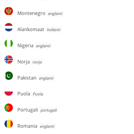
Montenegro
Montenegro
englanti
Alankomaat
Alankomaat
hollanti
Nigeria
Nigeria
englanti
Norja
Norja
norja
Pakistan
Pakistan
englanti
Puola
Puola
Puola
Portugali
Portugali
portugali
Romania
Romania
englanti