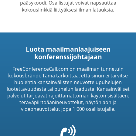
pääsykoodi. Osallistujat voivat napsauttaa
kokouslinkkiä liittyäksesi ilman latauksia.
Luota maailmanlaajuiseen
konferenssijohtajaan
FreeConferenceCall.com on maailman tunnetuin
kokousbrändi. Tämä tarkoittaa, että sinun ei tarvitse
huolehtia kansainvälisten neuvottelupuhelujen
luotettavuudesta tai puhelun laadusta. Kansainväliset
palvelut tarjoavat rajoittamattoman käytön sisältäen:
teräväpiirtoäänineuvottelut, näytönjaon ja
videoneuvottelut jopa 1 000 osallistujalle.
=
t('common.phone_icon')