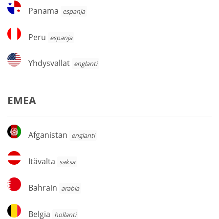
Panama
Panama
espanja
Peru
Peru
espanja
Yhdysvallat
Yhdysvallat
englanti
EMEA
Afganistan
Afganistan
englanti
Itävalta
Itävalta
saksa
Bahrain
Bahrain
arabia
Belgia
Belgia
hollanti