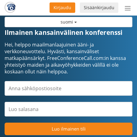
Kirjaudu
Sisäänkirjaudu
Ava
navi
suomi
Ilmainen kansainvälinen konferenssi
Hei, helppo maailmanlaajuinen ääni- ja
verkkoneuvottelu. Hyvästi, kansainväliset
matkapäänsärkyt. FreeConferenceCall.com:in kanssa
yhteistyö maiden ja aikavyöhykkeiden välillä ei ole
koskaan ollut näin helppoa.
Luo ilmainen tili