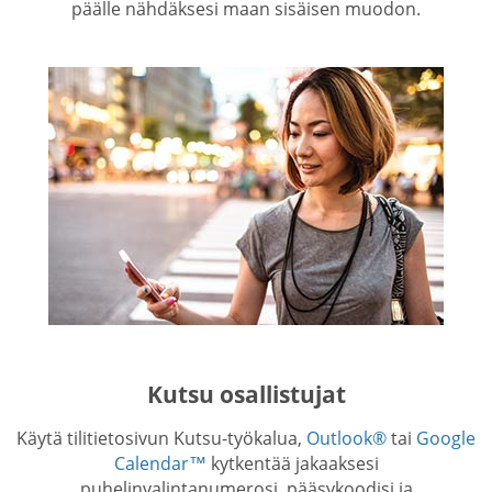
päälle nähdäksesi maan sisäisen muodon.
Kutsu osallistujat
Käytä tilitietosivun Kutsu-työkalua,
Outlook®
tai
Google
Calendar™
kytkentää jakaaksesi
puhelinvalintanumerosi, pääsykoodisi ja