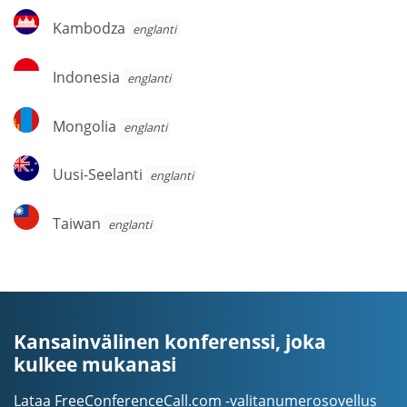
Kambodza
Kambodza
englanti
Indonesia
Indonesia
englanti
Mongolia
Mongolia
englanti
Uusi-
Uusi-Seelanti
englanti
Seelanti
Taiwan
Taiwan
englanti
Kansainvälinen konferenssi, joka
kulkee mukanasi
Lataa FreeConferenceCall.com -valitanumerosovellus