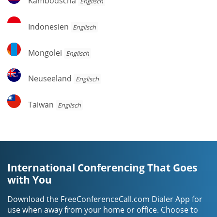
Kambodscha
Englisch
Indonesien
Indonesien
Englisch
Mongolei
Mongolei
Englisch
Neuseeland
Neuseeland
Englisch
Taiwan
Taiwan
Englisch
International Conferencing That Goes
with You
Download the FreeConferenceCall.com Dialer App for
use when away from your home or office. Choose to