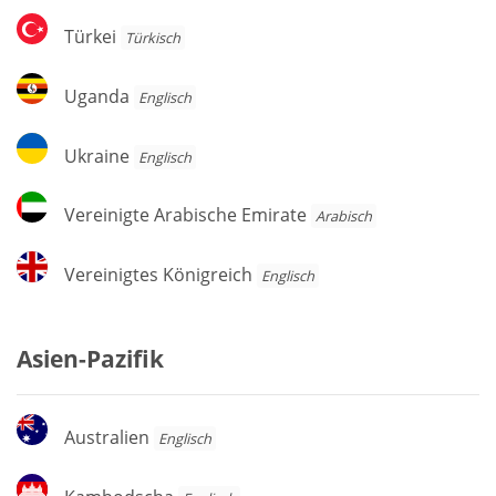
Türkei
Türkei
Türkisch
Uganda
Uganda
Englisch
Ukraine
Ukraine
Englisch
Vereinigte
Vereinigte Arabische Emirate
Arabisch
Arabische
Emirate
Vereinigtes
Vereinigtes Königreich
Englisch
Königreich
Asien-Pazifik
Australien
Australien
Englisch
Kambodscha