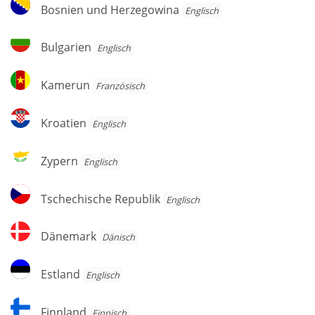
Bosnien
Bosnien und Herzegowina
Englisch
und
Herzegowina
Bulgarien
Bulgarien
Englisch
Kamerun
Kamerun
Französisch
Kroatien
Kroatien
Englisch
Zypern
Zypern
Englisch
Tschechische
Tschechische Republik
Englisch
Republik
Dänemark
Dänemark
Dänisch
Estland
Estland
Englisch
Finnland
Finnland
Finnisch