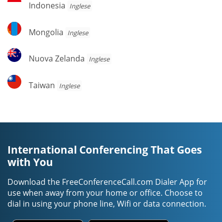
Indonesia
Inglese
Mongolia
Mongolia
Inglese
Nuova
Nuova Zelanda
Inglese
Zelanda
Taiwan
Taiwan
Inglese
International Conferencing That Goes
with You
Download the FreeConferenceCall.com Dialer App for
use when away from your home or office. Choose to
dial in using your phone line, Wifi or data connection.