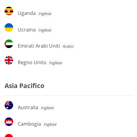
Uganda
Uganda
Inglese
Ucraina
Ucraina
Inglese
Emirati
Emirati Arabi Uniti
Arabo
Arabi
Uniti
Regno
Regno Unito
Inglese
Unito
Asia Pacifico
Australia
Australia
Inglese
Cambogia
Cambogia
Inglese
Indonesia