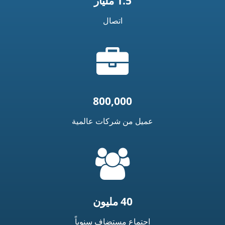
1.5 مليار
اتصال
أيقونة
الحقيبة
800,000
عميل من شركات عالمية
=
t('common.people_icon')
40 مليون
اجتماع مستضاف سنوياً