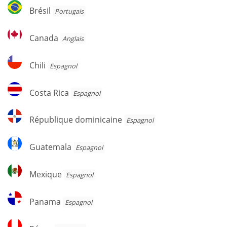
Brésil
Brésil
Portugais
Canada
Canada
Anglais
Chili
Chili
Espagnol
Costa
Costa Rica
Espagnol
Rica
République
République dominicaine
Espagnol
dominicaine
Guatemala
Guatemala
Espagnol
Mexique
Mexique
Espagnol
Panama
Panama
Espagnol
Pérou