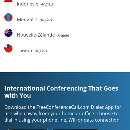
Indonésie
Indonésie
Anglais
Mongolie
Mongolie
Anglais
Nouvelle-
Nouvelle-Zélande
Anglais
Zélande
Taiwan
Taiwan
Anglais
International Conferencing That Goes
with You
Download the FreeConferenceCall.com Dialer App for
use when away from your home or office. Choose to
dial in using your phone line, Wifi or data connection.