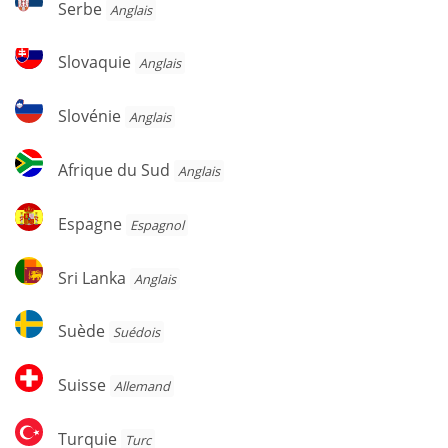
Serbe
Anglais
Slovaquie
Slovaquie
Anglais
Slovénie
Slovénie
Anglais
Afrique
Afrique du Sud
Anglais
du
Sud
Espagne
Espagne
Espagnol
Sri
Sri Lanka
Anglais
Lanka
Suède
Suède
Suédois
Suisse
Suisse
Allemand
Turquie
Turquie
Turc