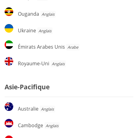
Ouganda
Ouganda
Anglais
Ukraine
Ukraine
Anglais
Émirats
Émirats Arabes Unis
Arabe
Arabes
Unis
Royaume-
Royaume-Uni
Anglais
Uni
Asie-Pacifique
Australie
Australie
Anglais
Cambodge
Cambodge
Anglais