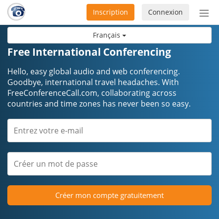
Inscription
Connexion
Acti
ou
Français
désa
la
Free International Conferencing
nav
Hello, easy global audio and web conferencing.
Goodbye, international travel headaches. ​​​​​​​With
FreeConferenceCall.com, collaborating across
countries and time zones has never been so easy.
Créer mon compte gratuitement