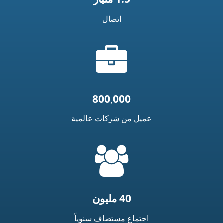
اتصال
أيقونة
الحقيبة
800,000
عميل من شركات عالمية
=
t('common.people_icon')
40 مليون
اجتماع مستضاف سنوياً