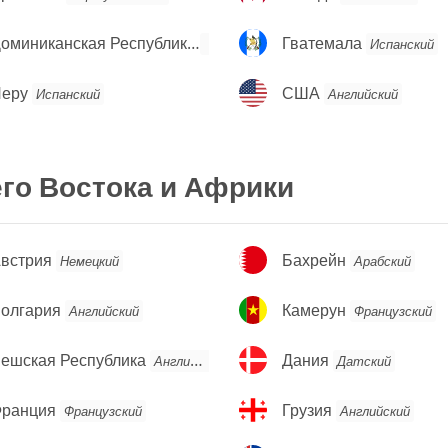
оминиканская
Гватемала
Доминиканская Республика
Гватемала
Испанский
Испанский
еспублика
еру
США
еру
США
Испанский
Английский
го Востока и Африки
встрия
Бахрейн
встрия
Бахрейн
Немецкий
Арабский
олгария
Камерун
олгария
Камерун
Английский
Французский
ешская
Дания
ешская Республика
Дания
Английский
Датский
еспублика
ранция
Грузия
ранция
Грузия
Французский
Английский