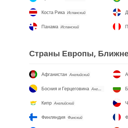
Коста
Д
Коста Рика
Испанский
Рика
Р
Панама
П
Панама
П
Испанский
Страны Европы, Ближне
Афганистан
А
Афганистан
А
Английский
Босния
Б
Босния и Герцеговина
Б
Английский
и
Герцеговина
Кипр
Ч
Кипр
Ч
Английский
Р
Финляндия
Ф
Финляндия
Ф
Финский