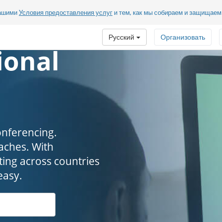
нашими
Условия предоставления услуг
и тем, как мы собираем и защищае
Русский
Организовать
ional
onferencing.
. ​​​​​​​With
ing across countries
easy.