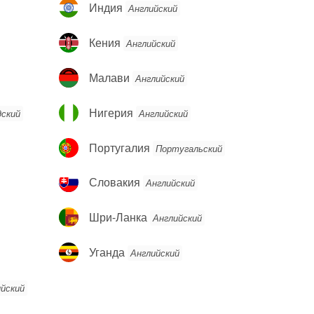
Индия
Индия
Английский
Кения
Кения
Английский
Малави
Малави
Английский
Нигерия
Нигерия
дский
Английский
Португалия
Португалия
Португальский
Словакия
Словакия
Английский
Шри-
Шри-Ланка
Английский
Ланка
Уганда
Уганда
Английский
йский