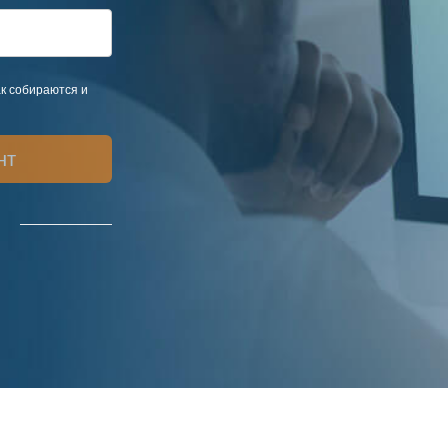
ак собираются и
нт