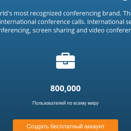
rld's most recognized conferencing brand. Th
or international conference calls. International 
onferencing, screen sharing and video conferenc
Иконка
icon')
"портфель"
800,000
Пользователей по всему миру
Создать бесплатный аккаунт