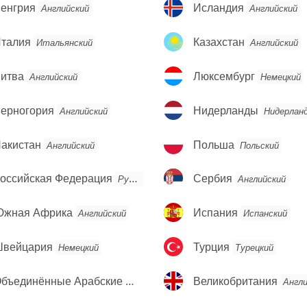
енгрия
Исландия
енгрия
Исландия
Английский
Английский
талия
Казахстан
талия
Казахстан
Итальянский
Английский
итва
Люксембург
итва
Люксембург
Английский
Немецкий
ерногория
Нидерланды
ерногория
Нидерланды
Английский
Нидерлан
акистан
Польша
акистан
Польша
Английский
Польский
оссийская
Сербия
оссийская Федерация
Сербия
Русский
Английский
едерация
жная
Испания
жная Африка
Испания
Английский
Испанский
фрика
вейцария
Турция
вейцария
Турция
Немецкий
Турецкий
бъединённые
Великобритания
Объединённые Арабские Эмираты
Великобритания
Арабский
Англи
рабские