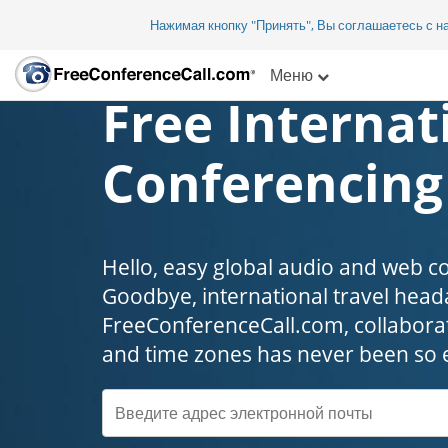
Нажимая кнопку "Принять", Вы соглашаетесь с 
Меню
Free Internat
Conferencing
Hello, easy global audio and web c
Goodbye, international travel headaches
FreeConferenceCall.com, collaborat
and time zones has never been so 