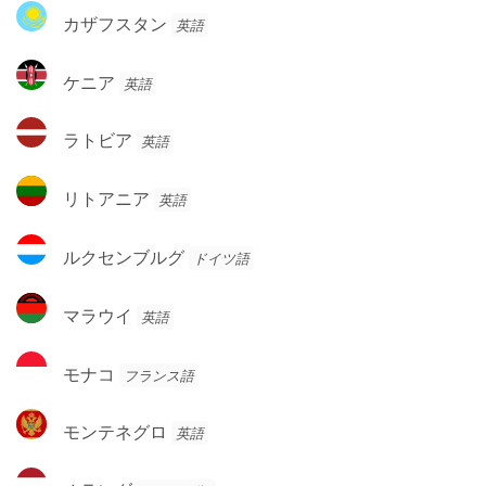
リ
カ
ド
カザフスタン
英語
ア
ザ
フ
ケ
ケニア
英語
ス
ニ
タ
ア
ラ
ン
ラトビア
英語
ト
ビ
リ
リトアニア
英語
ア
ト
ア
ル
ルクセンブルグ
ドイツ語
ニ
ク
ア
セ
マ
マラウイ
英語
ン
ラ
ブ
ウ
モ
ル
モナコ
フランス語
イ
ナ
グ
コ
モ
モンテネグロ
英語
ン
テ
オ