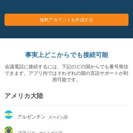
無料アカウントを作成する
事実上どこからでも接続可能
会議電話に接続するには、下記のどの国からでも番号発信
できます。アプリ内ではそれぞれの国の言語サポートが利
用可能です。
アメリカ大陸
ア
アルゼンチン
スペイン語
ル
ゼ
ブ
ブラジル