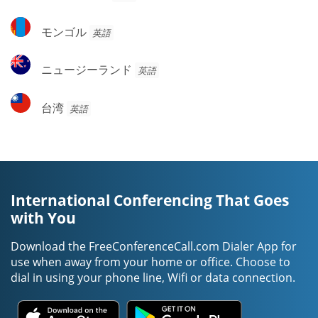
ン
ア
ア
ド
モ
モンゴル
英語
ネ
ン
シ
ゴ
ニ
ア
ニュージーランド
英語
ル
ュ
ー
台
台湾
英語
ジ
湾
ー
ラ
ン
ド
International Conferencing That Goes
with You
Download the FreeConferenceCall.com Dialer App for
use when away from your home or office. Choose to
dial in using your phone line, Wifi or data connection.