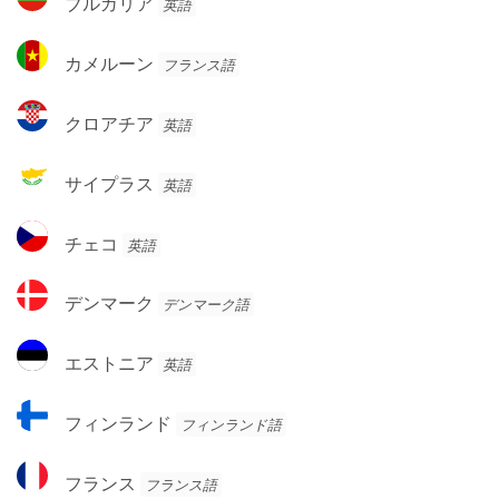
ブルガリア
英語
ア・
ル
ヘ
ガ
カ
ル
カメルーン
フランス語
リ
メ
ツ
ア
ル
ェ
ク
クロアチア
英語
ー
ゴ
ロ
ン
ビ
ア
サ
サイプラス
英語
ナ
チ
イ
ア
プ
チ
チェコ
英語
ラ
ェ
ス
コ
デ
デンマーク
デンマーク語
ン
マ
エ
エストニア
英語
ー
ス
ク
ト
フ
フィンランド
フィンランド語
ニ
ィ
ア
ン
フ
フランス
フランス語
ラ
ラ