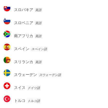
邦
ビ
ス
スロバキア
英語
ア
ロ
バ
ス
スロベニア
英語
キ
ロ
ア
ベ
南
南アフリカ
英語
ニ
ア
ア
フ
ス
スペイン
スペイン語
リ
ペ
カ
イ
ス
スリランカ
英語
ン
リ
ラ
ス
スウェーデン
スウェーデン語
ン
ウ
カ
ェ
ス
スイス
ドイツ語
ー
イ
デ
ス
ト
ン
トルコ
トルコ語
ル