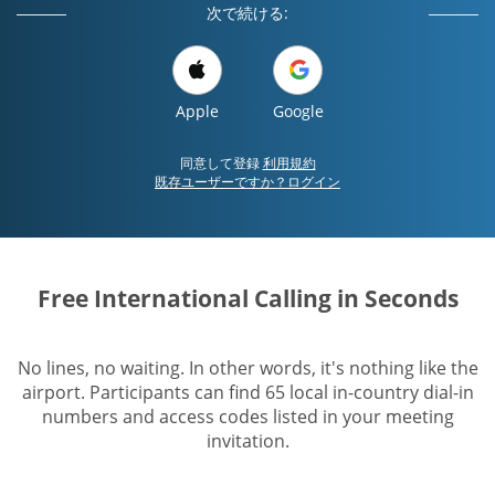
次で続ける:
Apple
Google
同意して登録
利用規約
既存ユーザーですか？ログイン
Free International Calling in Seconds
No lines, no waiting. In other words, it's nothing like the
airport. Participants can find 65 local in-country dial-in
numbers and access codes listed in your meeting
invitation.