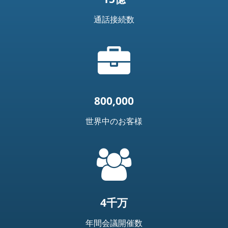
通話接続数
ブ
リ
ー
フ
ケ
800,000
ー
ス
世界中のお客様
ア
イ
=
コ
t('common.people_icon')
ン
4千万
年間会議開催数