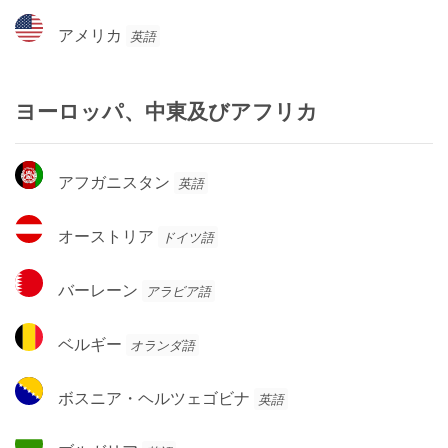
ー
ア
アメリカ
英語
メ
リ
カ
ヨーロッパ、中東及びアフリカ
ア
アフガニスタン
英語
フ
ガ
オ
オーストリア
ドイツ語
ニ
ー
ス
ス
バ
タ
バーレーン
アラビア語
ト
ー
ン
リ
レ
ベ
ア
ベルギー
オランダ語
ー
ル
ン
ギ
ボ
ボスニア・ヘルツェゴビナ
英語
ー
ス
ニ
ブ