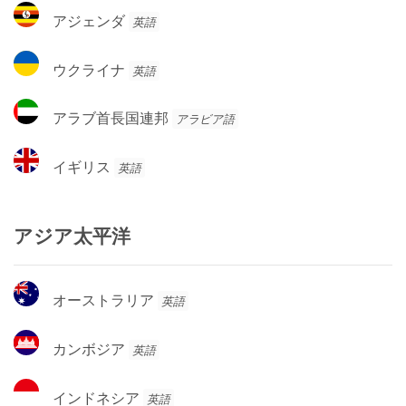
コ
ア
アジェンダ
英語
ジ
ェ
ウ
ウクライナ
英語
ン
ク
ダ
ラ
ア
アラブ首長国連邦
アラビア語
イ
ラ
ナ
ブ
イ
イギリス
英語
首
ギ
長
リ
国
ス
アジア太平洋
連
邦
オ
オーストラリア
英語
ー
ス
カ
カンボジア
英語
ト
ン
ラ
ボ
イ
リ
インドネシア
英語
ジ