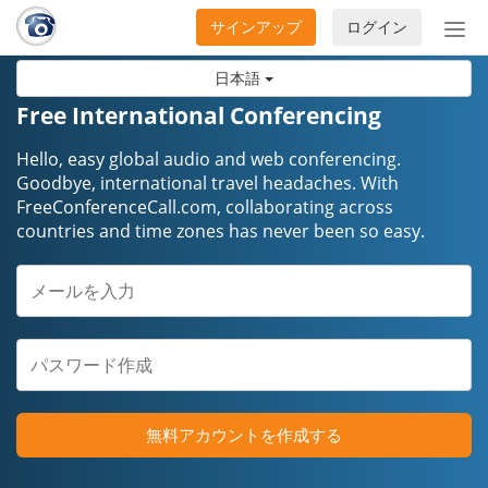
サインアップ
ログイン
ナ
ビ
日本語
ゲ
ー
Free International Conferencing
シ
ョ
Hello, easy global audio and web conferencing.
ン
Goodbye, international travel headaches. ​​​​​​​With
FreeConferenceCall.com, collaborating across
の
countries and time zones has never been so easy.
開
閉
無料アカウントを作成する