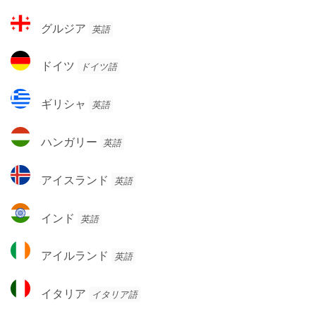
ン
ン
グ
ド
グルジア
英語
ス
ル
ジ
ド
ドイツ
ドイツ語
ア
イ
ツ
ギ
ギリシャ
英語
リ
シ
ハ
ハンガリー
英語
ャ
ン
ガ
ア
アイスランド
英語
リ
イ
ー
ス
イ
インド
英語
ラ
ン
ン
ド
ア
ド
アイルランド
英語
イ
ル
イ
イタリア
イタリア語
ラ
タ
ン