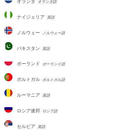
オランダ
オランダ語
ネ
ラ
グ
ン
ナ
ロ
ナイジェリア
英語
ダ
イ
ジ
ノ
ノルウェー
ノルウェー語
ェ
ル
リ
ウ
パ
ア
パキスタン
英語
ェ
キ
ー
ス
ポ
ポーランド
ポーランド語
タ
ー
ン
ラ
ポ
ポルトガル
ポルトガル語
ン
ル
ド
ト
ル
ルーマニア
英語
ガ
ー
ル
マ
ロ
ロシア連邦
ロシア語
ニ
シ
ア
ア
セ
セルビア
英語
連
ル