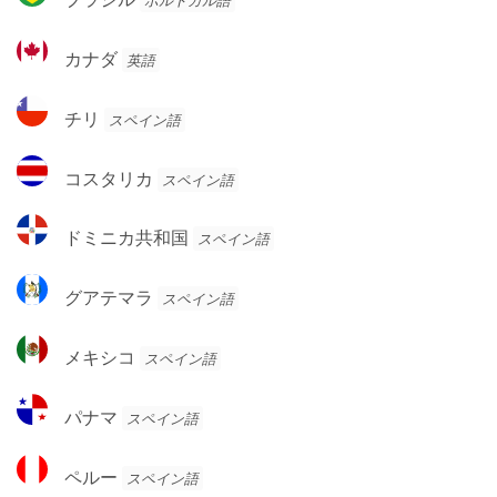
ポルトガル語
ン
ラ
チ
ジ
カ
ン
カナダ
英語
ル
ナ
ダ
チ
チリ
スペイン語
リ
コ
コスタリカ
スペイン語
ス
タ
ド
ドミニカ共和国
スペイン語
リ
ミ
カ
ニ
グ
グアテマラ
スペイン語
カ
ア
共
テ
メ
和
メキシコ
スペイン語
マ
キ
国
ラ
シ
パ
パナマ
スペイン語
コ
ナ
マ
ペ
ペルー
スペイン語
ル